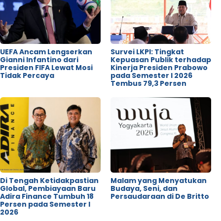
UEFA Ancam Lengserkan
Survei LKPI: Tingkat
Gianni Infantino dari
Kepuasan Publik terhadap
Presiden FIFA Lewat Mosi
Kinerja Presiden Prabowo
Tidak Percaya
pada Semester I 2026
Tembus 79,3 Persen
Di Tengah Ketidakpastian
Malam yang Menyatukan
Global, Pembiayaan Baru
Budaya, Seni, dan
Adira Finance Tumbuh 18
Persaudaraan di De Britto
Persen pada Semester I
2026