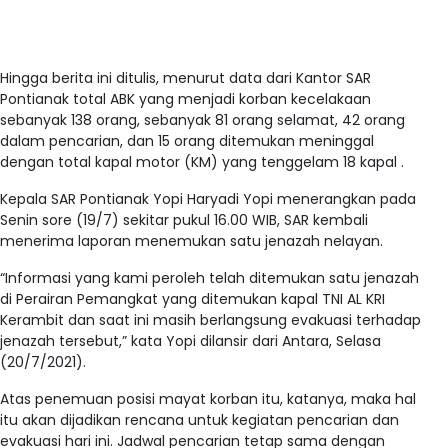
Hingga berita ini ditulis, menurut data dari Kantor SAR
Pontianak total ABK yang menjadi korban kecelakaan
sebanyak 138 orang, sebanyak 81 orang selamat, 42 orang
dalam pencarian, dan 15 orang ditemukan meninggal
dengan total kapal motor (KM) yang tenggelam 18 kapal .
Kepala SAR Pontianak Yopi Haryadi Yopi menerangkan pada
Senin sore (19/7) sekitar pukul 16.00 WIB, SAR kembali
menerima laporan menemukan satu jenazah nelayan.
“Informasi yang kami peroleh telah ditemukan satu jenazah
di Perairan Pemangkat yang ditemukan kapal TNI AL KRI
Kerambit dan saat ini masih berlangsung evakuasi terhadap
jenazah tersebut,” kata Yopi dilansir dari Antara, Selasa
(20/7/2021).
Atas penemuan posisi mayat korban itu, katanya, maka hal
itu akan dijadikan rencana untuk kegiatan pencarian dan
evakuasi hari ini. Jadwal pencarian tetap sama dengan