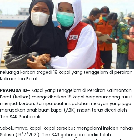
Keluarga korban tragedi 18 kapal yang tenggelam di perairan
Kalimantan Barat
PRANUSA.ID–
Kapal yang tenggelam di Perairan Kalimantan
Barat (Kalbar) mengakibatkan 18 kapal berpenumpang turut
menjadi korban. Sampai saat ini, puluhan nelayan yang juga
merupakan anak buah kapal (ABK) masih terus dicari oleh
Tim SAR Pontianak.
Sebelumnya, kapal-kapal tersebut mengalami insiden nahas
Selasa (13/7/2021). Tim SAR gabungan sendiri telah