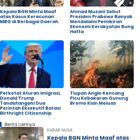
Kepala BGN Minta Maaf
Ahmad Muzani Sebut
atas Kasus Keracunan
Presiden Prabowo Banyak
MBG di Berbagai Daerah
Mendalami Pemikiran
Ekonomi Kerakyatan Bung
Hatta
Perketat Aturan Imigrasi,
Tiupan Angin Kencang
Donald Trump
Picu Kebakaran Gunung
Tandatangani Dua
Bromo Kian Meluas
Perintah Eksekutif Batasi
Birthright Citizenship
Berita Lainnya
KABAR NUSA
Kepala BGN Minta Maaf atas