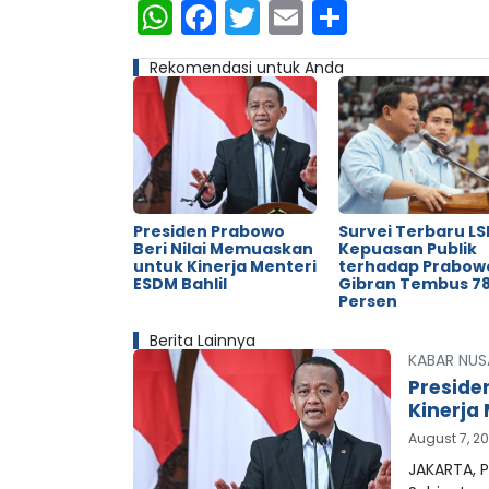
WhatsApp
Facebook
Twitter
Email
Share
Rekomendasi untuk Anda
Presiden Prabowo
Survei Terbaru LSI
Beri Nilai Memuaskan
Kepuasan Publik
untuk Kinerja Menteri
terhadap Prabow
ESDM Bahlil
Gibran Tembus 78
Persen
Berita Lainnya
KABAR NUS
Preside
Kinerja 
August 7, 2
JAKARTA, P