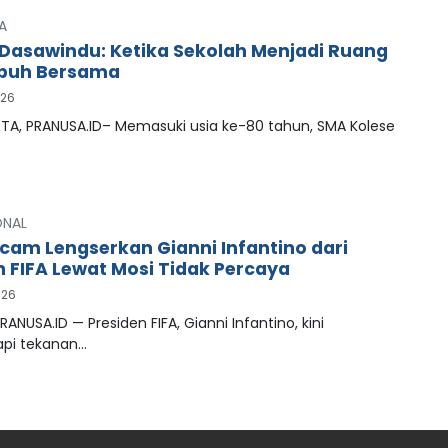
A
Dasawindu: Ketika Sekolah Menjadi Ruang
buh Bersama
026
A, PRANUSA.ID– Memasuki usia ke-80 tahun, SMA Kolese
ONAL
cam Lengserkan Gianni Infantino dari
n FIFA Lewat Mosi Tidak Percaya
026
RANUSA.ID — Presiden FIFA, Gianni Infantino, kini
pi tekanan…