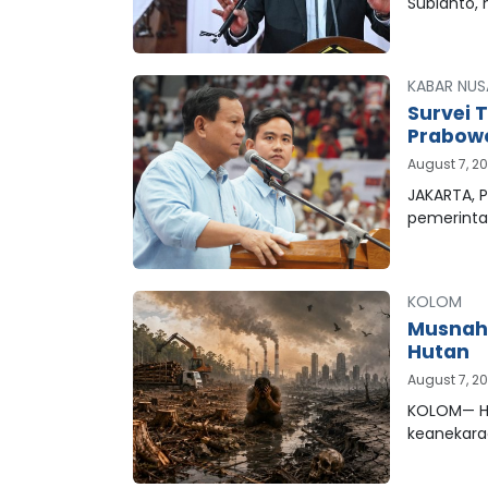
Subianto,
KABAR NUS
Survei 
Prabowo
August 7, 2
JAKARTA, P
pemerinta
KOLOM
Musnahn
Hutan
August 7, 2
KOLOM— Hu
keanekar