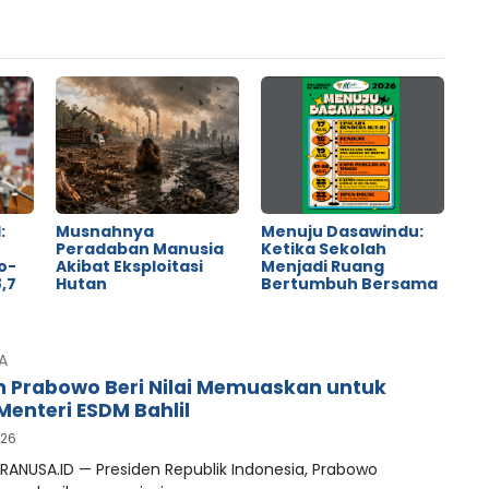
:
Musnahnya
Menuju Dasawindu:
Peradaban Manusia
Ketika Sekolah
o-
Akibat Eksploitasi
Menjadi Ruang
,7
Hutan
Bertumbuh Bersama
A
n Prabowo Beri Nilai Memuaskan untuk
Menteri ESDM Bahlil
026
RANUSA.ID — Presiden Republik Indonesia, Prabowo