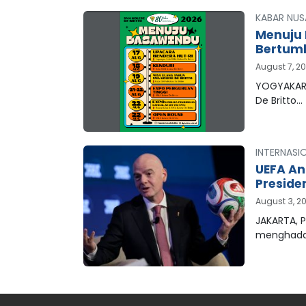
KABAR NUS
Menuju 
Bertum
August 7, 2
YOGYAKART
De Britto…
INTERNASI
UEFA An
Preside
August 3, 2
JAKARTA, P
menghada