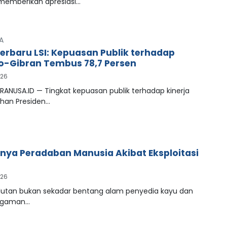
 memberikan apresiasi…
A
Terbaru LSI: Kepuasan Publik terhadap
-Gibran Tembus 78,7 Persen
026
RANUSA.ID — Tingkat kepuasan publik terhadap kinerja
han Presiden…
ya Peradaban Manusia Akibat Eksploitasi
026
tan bukan sekadar bentang alam penyedia kayu dan
agaman…