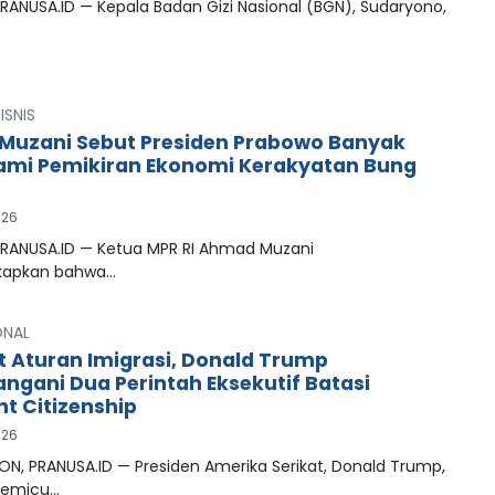
RANUSA.ID — Kepala Badan Gizi Nasional (BGN), Sudaryono,
ISNIS
uzani Sebut Presiden Prabowo Banyak
mi Pemikiran Ekonomi Kerakyatan Bung
026
PRANUSA.ID — Ketua MPR RI Ahmad Muzani
apkan bahwa…
ONAL
t Aturan Imigrasi, Donald Trump
ngani Dua Perintah Eksekutif Batasi
ht Citizenship
026
N, PRANUSA.ID — Presiden Amerika Serikat, Donald Trump,
memicu…