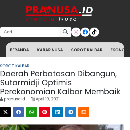
Search for:
BERANDA
KABAR NUSA
SOROT KALBAR
EKONOMI 
SOROT KALBAR
Daerah Perbatasan Dibangun,
Sutarmidji Optimis
Perekonomian Kalbar Membaik
pranusa.id
April 10, 2021