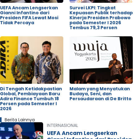
UEFA Ancam Lengserkan
Survei LKPI: Tingkat
Gianni Infantino dari
Kepuasan Publik terhadap
Presiden FIFA Lewat Mosi
Kinerja Presiden Prabowo
Tidak Percaya
pada Semester I 2026
Tembus 79,3 Persen
Di Tengah Ketidakpastian
Malam yang Menyatukan
Global, Pembiayaan Baru
Budaya, Seni, dan
Adira Finance Tumbuh 18
Persaudaraan di De Britto
Persen pada Semester I
2026
Berita Lainnya
INTERNASIONAL
UEFA Ancam Lengserkan