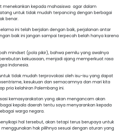
ebut menekankan kepada mahasiswa agar dalam
ang untuk tidak mudah terpancing dengan berbagai
ak benar.
elama ini telah berjalan dengan baik, perjalanan antar
dengan baik ini jangan sampai terpecah belah hanya karena
bah mindset (pola pikir), bahwa pemilu yang awalnya
an perebutan kekuasaan, menjadi ajang memperkuat rasa
gsa Indonesia.
untuk tidak mudah terprovokasi oleh isu-isu yang dapat
osentrisme, kesukuan dan semacamnya dan mari kita
 pria kelahiran Palembang ini.
anisasi kemasyarakatan yang akan mengancam akan
sebagai kepala daerah tentu saya menyarankan kepada
sebagai warga negara.
yikapi hal tersebut, akan tetapi terus berupaya untuk
t menggunakan hak pilihnya sesuai dengan aturan yang