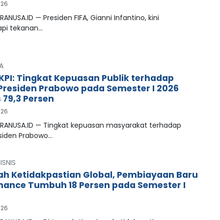
026
RANUSA.ID — Presiden FIFA, Gianni Infantino, kini
pi tekanan…
A
LKPI: Tingkat Kepuasan Publik terhadap
 Presiden Prabowo pada Semester I 2026
79,3 Persen
026
PRANUSA.ID — Tingkat kepuasan masyarakat terhadap
esiden Prabowo…
ISNIS
ah Ketidakpastian Global, Pembiayaan Baru
inance Tumbuh 18 Persen pada Semester I
026