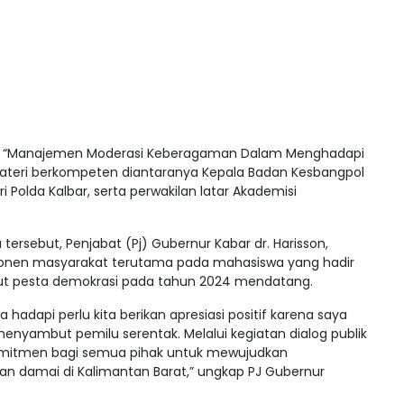
ma “Manajemen Moderasi Keberagaman Dalam Menghadapi
ateri berkompeten diantaranya Kepala Badan Kesbangpol
ri Polda Kalbar, serta perwakilan latar Akademisi
ersebut, Penjabat (Pj) Gubernur Kabar dr. Harisson,
ponen masyarakat terutama pada mahasiswa yang hadir
t pesta demokrasi pada tahun 2024 mendatang.
 hadapi perlu kita berikan apresiasi positif karena saya
menyambut pemilu serentak. Melalui kegiatan dialog publik
omitmen bagi semua pihak untuk mewujudkan
an damai di Kalimantan Barat,” ungkap PJ Gubernur