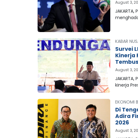
August 3, 2
JAKARTA, P
menghada
KABAR NUS
Survei 
Kinerja
Tembus 
August 3, 2
JAKARTA, 
kinerja Pr
EKONOMI B
Di Teng
Adira F
2026
August 3, 2