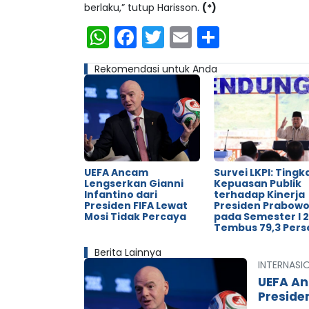
berlaku,” tutup Harisson.
(*)
WhatsApp
Facebook
Twitter
Email
Share
Rekomendasi untuk Anda
UEFA Ancam
Survei LKPI: Tingk
Lengserkan Gianni
Kepuasan Publik
Infantino dari
terhadap Kinerja
Presiden FIFA Lewat
Presiden Prabow
Mosi Tidak Percaya
pada Semester I 
Tembus 79,3 Pers
Berita Lainnya
INTERNASI
UEFA An
Preside