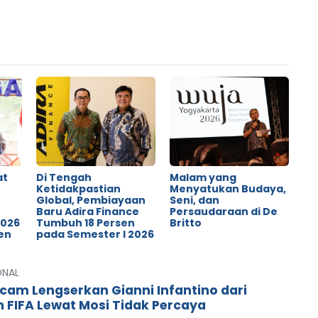
at
Di Tengah
Malam yang
Ketidakpastian
Menyatukan Budaya,
Global, Pembiayaan
Seni, dan
o
Baru Adira Finance
Persaudaraan di De
2026
Tumbuh 18 Persen
Britto
en
pada Semester I 2026
ONAL
cam Lengserkan Gianni Infantino dari
n FIFA Lewat Mosi Tidak Percaya