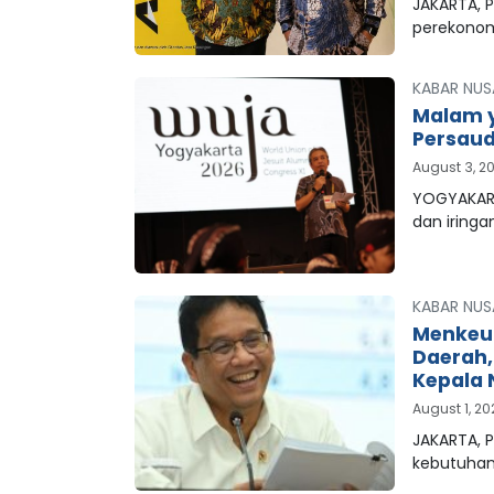
JAKARTA, P
perekonom
KABAR NUS
Malam y
Persaud
August 3, 2
YOGYAKART
dan iringa
KABAR NUS
Menkeu
Daerah
Kepala 
August 1, 2
JAKARTA, 
kebutuha