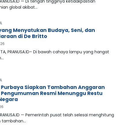
RANUSA.ID — Di tengah tingginya ketidakpastian
ian global akibat…
A
ang Menyatukan Budaya, Seni, dan
araan di De Britto
026
A, PRANUSA.ID– Di bawah cahaya lampu yang hangat
n…
A
 Purbaya Siapkan Tambahan Anggaran
, Pengumuman Resmi Menunggu Restu
Negara
026
PRANUSA.ID — Pemerintah pusat telah selesai menghitung
n tambahan…