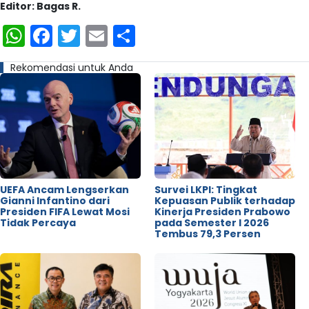
Editor: Bagas R.
WhatsApp
Facebook
Twitter
Email
Share
Rekomendasi untuk Anda
UEFA Ancam Lengserkan
Survei LKPI: Tingkat
Gianni Infantino dari
Kepuasan Publik terhadap
Presiden FIFA Lewat Mosi
Kinerja Presiden Prabowo
Tidak Percaya
pada Semester I 2026
Tembus 79,3 Persen