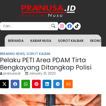
Search for:
BERANDA
KABAR NUSA
SOROT KALBAR
EKONOMI 
BREAKING NEWS
,
SOROT KALBAR
Pelaku PETI Area PDAM Tirta
Bengkayang Ditangkap Polisi
pranusa.id
January 21, 2023