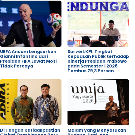
UEFA Ancam Lengserkan
Survei LKPI: Tingkat
Gianni Infantino dari
Kepuasan Publik terhadap
Presiden FIFA Lewat Mosi
Kinerja Presiden Prabowo
Tidak Percaya
pada Semester I 2026
Tembus 79,3 Persen
Di Tengah Ketidakpastian
Malam yang Menyatukan
Global, Pembiayaan Baru
Budaya, Seni, dan