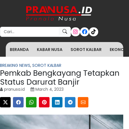
Search for:
BERANDA
KABAR NUSA
SOROT KALBAR
EKONOMI 
BREAKING NEWS
,
SOROT KALBAR
Pemkab Bengkayang Tetapkan
Status Darurat Banjir
pranusa.id
March 4, 2023