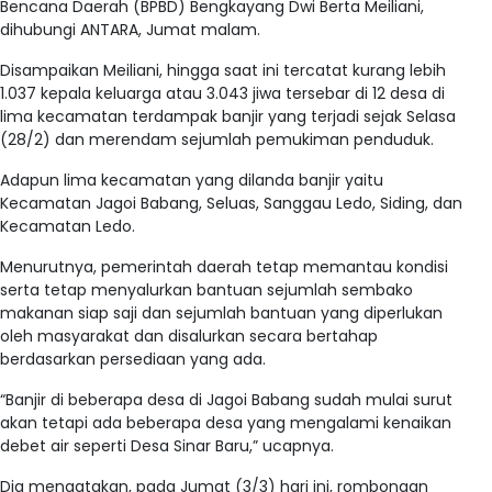
Bencana Daerah (BPBD) Bengkayang Dwi Berta Meiliani,
dihubungi ANTARA, Jumat malam.
Disampaikan Meiliani, hingga saat ini tercatat kurang lebih
1.037 kepala keluarga atau 3.043 jiwa tersebar di 12 desa di
lima kecamatan terdampak banjir yang terjadi sejak Selasa
(28/2) dan merendam sejumlah pemukiman penduduk.
Adapun lima kecamatan yang dilanda banjir yaitu
Kecamatan Jagoi Babang, Seluas, Sanggau Ledo, Siding, dan
Kecamatan Ledo.
Menurutnya, pemerintah daerah tetap memantau kondisi
serta tetap menyalurkan bantuan sejumlah sembako
makanan siap saji dan sejumlah bantuan yang diperlukan
oleh masyarakat dan disalurkan secara bertahap
berdasarkan persediaan yang ada.
“Banjir di beberapa desa di Jagoi Babang sudah mulai surut
akan tetapi ada beberapa desa yang mengalami kenaikan
debet air seperti Desa Sinar Baru,” ucapnya.
Dia mengatakan, pada Jumat (3/3) hari ini, rombongan