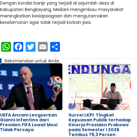
Dengan kondisi banjir yang terjadi di sejumlah desa di
Kabupaten Bengkayang, Meiliani mengimbau masyarakat
meningkatkan kesiapsiagaan dan mengutamakan
keselamatan agar tidak terjadi korban jiwa.
WhatsApp
Facebook
Twitter
Email
Share
Rekomendasi untuk Anda
UEFA Ancam Lengserkan
Survei LKPI: Tingkat
Gianni Infantino dari
Kepuasan Publik terhadap
Presiden FIFA Lewat Mosi
Kinerja Presiden Prabowo
Tidak Percaya
pada Semester I 2026
Tembus 79,3 Persen