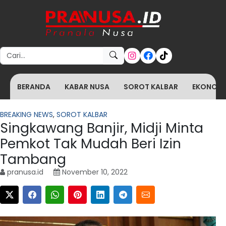
Search for:
BERANDA
KABAR NUSA
SOROT KALBAR
EKONOMI 
BREAKING NEWS
,
SOROT KALBAR
Singkawang Banjir, Midji Minta
Pemkot Tak Mudah Beri Izin
Tambang
pranusa.id
November 10, 2022