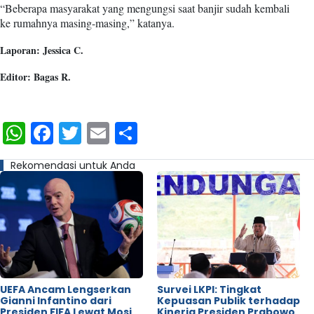
“Beberapa masyarakat yang mengungsi saat banjir sudah kembali
ke rumahnya masing-masing,” katanya.
Laporan: Jessica C.
Editor: Bagas R.
WhatsApp
Facebook
Twitter
Email
Share
Rekomendasi untuk Anda
UEFA Ancam Lengserkan
Survei LKPI: Tingkat
Gianni Infantino dari
Kepuasan Publik terhadap
Presiden FIFA Lewat Mosi
Kinerja Presiden Prabowo