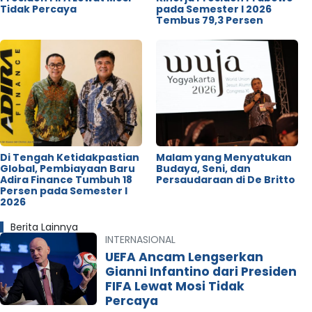
Tidak Percaya
pada Semester I 2026
Tembus 79,3 Persen
Di Tengah Ketidakpastian
Malam yang Menyatukan
Global, Pembiayaan Baru
Budaya, Seni, dan
Adira Finance Tumbuh 18
Persaudaraan di De Britto
Persen pada Semester I
2026
Berita Lainnya
INTERNASIONAL
UEFA Ancam Lengserkan
Gianni Infantino dari Presiden
FIFA Lewat Mosi Tidak
Percaya