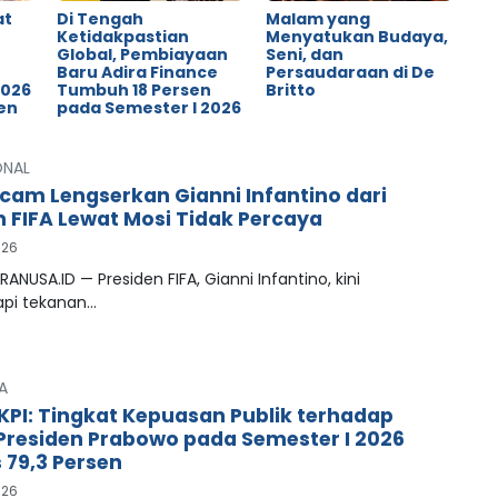
at
Di Tengah
Malam yang
Ketidakpastian
Menyatukan Budaya,
Global, Pembiayaan
Seni, dan
o
Baru Adira Finance
Persaudaraan di De
2026
Tumbuh 18 Persen
Britto
en
pada Semester I 2026
ONAL
cam Lengserkan Gianni Infantino dari
n FIFA Lewat Mosi Tidak Percaya
026
RANUSA.ID — Presiden FIFA, Gianni Infantino, kini
pi tekanan…
A
LKPI: Tingkat Kepuasan Publik terhadap
 Presiden Prabowo pada Semester I 2026
79,3 Persen
026