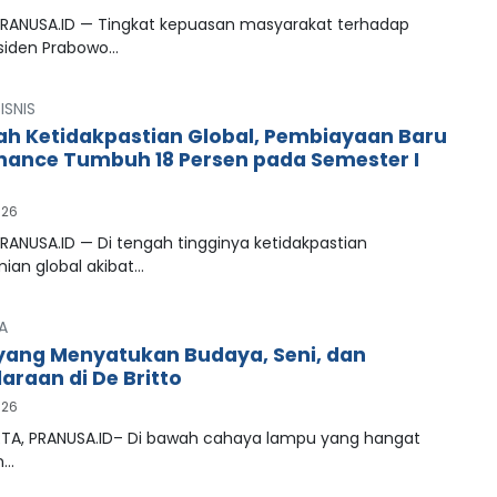
PRANUSA.ID — Tingkat kepuasan masyarakat terhadap
esiden Prabowo…
ISNIS
ah Ketidakpastian Global, Pembiayaan Baru
inance Tumbuh 18 Persen pada Semester I
026
RANUSA.ID — Di tengah tingginya ketidakpastian
ian global akibat…
A
ang Menyatukan Budaya, Seni, dan
araan di De Britto
026
A, PRANUSA.ID– Di bawah cahaya lampu yang hangat
n…