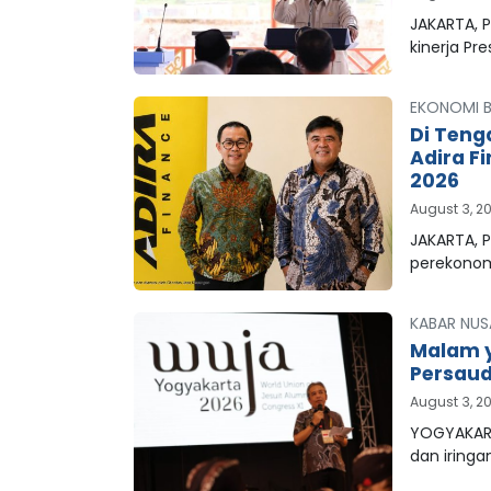
JAKARTA, 
kinerja Pr
EKONOMI B
Di Teng
Adira F
2026
August 3, 2
JAKARTA, P
perekonom
KABAR NUS
Malam y
Persaud
August 3, 2
YOGYAKART
dan iringa