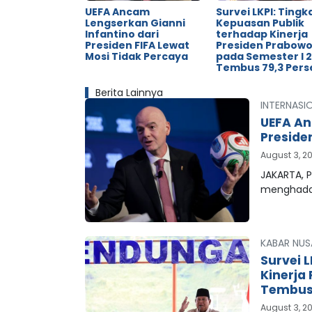
UEFA Ancam
Survei LKPI: Tingk
Lengserkan Gianni
Kepuasan Publik
Infantino dari
terhadap Kinerja
Presiden FIFA Lewat
Presiden Prabow
Mosi Tidak Percaya
pada Semester I 
Tembus 79,3 Pers
Berita Lainnya
INTERNASI
UEFA An
Preside
August 3, 2
JAKARTA, P
menghada
KABAR NUS
Survei 
Kinerja
Tembus 
August 3, 2