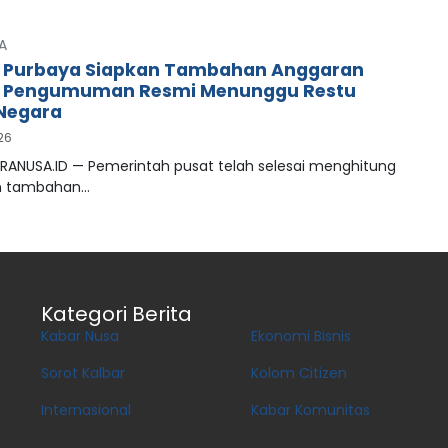
A
 Purbaya Siapkan Tambahan Anggaran
, Pengumuman Resmi Menunggu Restu
Negara
026
PRANUSA.ID — Pemerintah pusat telah selesai menghitung
n tambahan…
Kategori Berita
Kabar Nusa
Ekonomi Bisnis
Sorot Kalbar
Kolom Citizen
Internasional
Kabar Komunitas