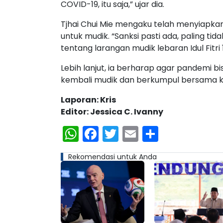
COVID-19, itu saja,” ujar dia.
Tjhai Chui Mie mengaku telah menyiapka
untuk mudik. “Sanksi pasti ada, paling ti
tentang larangan mudik lebaran Idul Fitri 1
Lebih lanjut, ia berharap agar pandemi b
kembali mudik dan berkumpul bersama ke
Laporan: Kris
Editor: Jessica C. Ivanny
WhatsApp
Facebook
Twitter
Email
Share
Rekomendasi untuk Anda