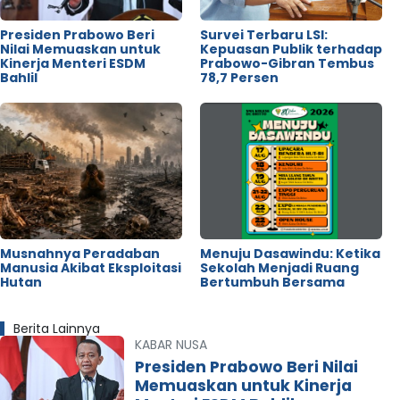
Presiden Prabowo Beri
Survei Terbaru LSI:
Nilai Memuaskan untuk
Kepuasan Publik terhadap
Kinerja Menteri ESDM
Prabowo-Gibran Tembus
Bahlil
78,7 Persen
Musnahnya Peradaban
Menuju Dasawindu: Ketika
Manusia Akibat Eksploitasi
Sekolah Menjadi Ruang
Hutan
Bertumbuh Bersama
Berita Lainnya
KABAR NUSA
Presiden Prabowo Beri Nilai
Memuaskan untuk Kinerja