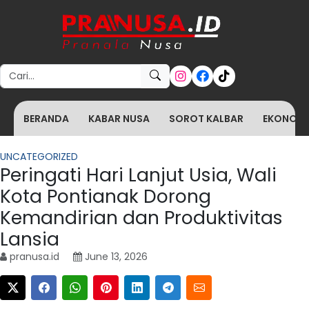
Search for:
BERANDA
KABAR NUSA
SOROT KALBAR
EKONOMI 
UNCATEGORIZED
Peringati Hari Lanjut Usia, Wali
Kota Pontianak Dorong
Kemandirian dan Produktivitas
Lansia
pranusa.id
June 13, 2026