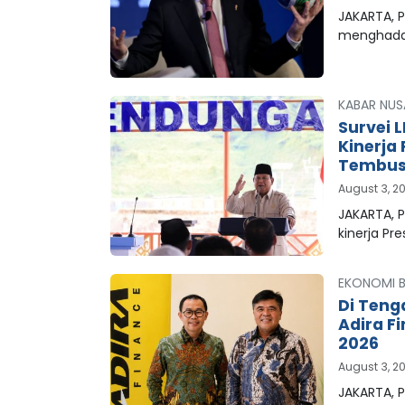
JAKARTA, P
menghada
KABAR NUS
Survei 
Kinerja
Tembus 
August 3, 2
JAKARTA, 
kinerja Pr
EKONOMI B
Di Teng
Adira F
2026
August 3, 2
JAKARTA, P