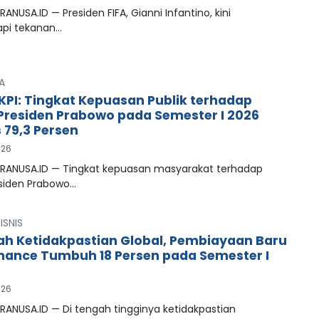
RANUSA.ID — Presiden FIFA, Gianni Infantino, kini
pi tekanan…
A
LKPI: Tingkat Kepuasan Publik terhadap
 Presiden Prabowo pada Semester I 2026
79,3 Persen
026
PRANUSA.ID — Tingkat kepuasan masyarakat terhadap
esiden Prabowo…
ISNIS
ah Ketidakpastian Global, Pembiayaan Baru
inance Tumbuh 18 Persen pada Semester I
026
RANUSA.ID — Di tengah tingginya ketidakpastian