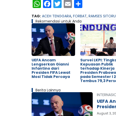
WhatsApp
Facebook
Twitter
Email
Share
TAG:
ACEH TENGGARA
,
FORBAT
,
RAMSES SITORU
Rekomendasi untuk Anda
UEFA Ancam
Survei LKPI: Tingk
Lengserkan Gianni
Kepuasan Publik
Infantino dari
terhadap Kinerja
Presiden FIFA Lewat
Presiden Prabow
Mosi Tidak Percaya
pada Semester I 
Tembus 79,3 Pers
Berita Lainnya
INTERNASI
UEFA An
Preside
August 3, 2