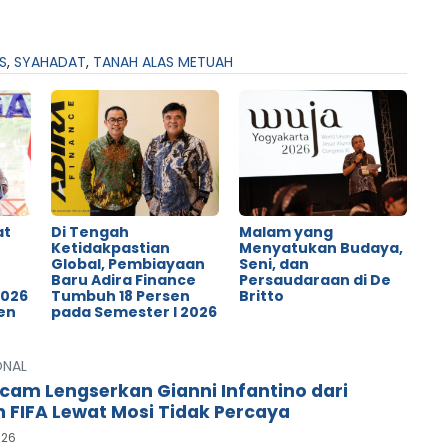
S
,
SYAHADAT
,
TANAH ALAS METUAH
at
Di Tengah
Malam yang
Ketidakpastian
Menyatukan Budaya,
Global, Pembiayaan
Seni, dan
o
Baru Adira Finance
Persaudaraan di De
2026
Tumbuh 18 Persen
Britto
en
pada Semester I 2026
ONAL
cam Lengserkan Gianni Infantino dari
n FIFA Lewat Mosi Tidak Percaya
026