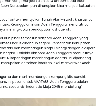
aman yang menjadi salah satu ciri pembeda Aceh
 Aceh Darussalam pun diharapkan bisa menjadi kekuatan
inovatif untuk memajukan Tanah Alas Metuah, khususnya
anusia. Keunggulan insan Aceh Tenggara menurutnya
aya meningkatkan pendapatan asli daerah.
 seluruh pihak termasuk diaspora Aceh Tenggara yang
 Ramses harus dibangun segera. Pemerintah Kabupaten
metaan dan membangun simpul sinergi dengan diaspora
an negara. Terlebih diaspora Aceh Tenggara menurutnya
untuk kepentingan membangun daerah. Ini dipandang
a merupakan cerminan kearifan lokal masyarakat Aceh
ragama dan mari membangun kampung kita sendiri.
ara, ini pesan untuk MARTABE. Aceh Tenggara adalah
sama, sesuai visi Indonesia Maju 2045 mendatang”