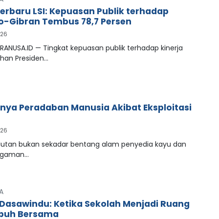
Terbaru LSI: Kepuasan Publik terhadap
-Gibran Tembus 78,7 Persen
026
RANUSA.ID — Tingkat kepuasan publik terhadap kinerja
han Presiden…
ya Peradaban Manusia Akibat Eksploitasi
026
tan bukan sekadar bentang alam penyedia kayu dan
agaman…
A
Dasawindu: Ketika Sekolah Menjadi Ruang
buh Bersama