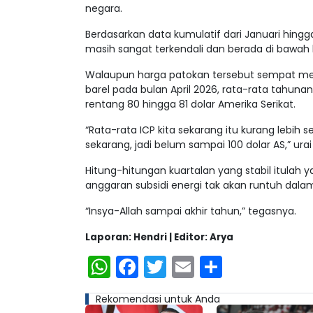
negara.
Berdasarkan data kumulatif dari Januari hingg
masih sangat terkendali dan berada di bawah
Walaupun harga patokan tersebut sempat mele
barel pada bulan April 2026, rata-rata tahun
rentang 80 hingga 81 dolar Amerika Serikat.
“Rata-rata ICP kita sekarang itu kurang lebih s
sekarang, jadi belum sampai 100 dolar AS,” urai 
Hitung-hitungan kuartalan yang stabil itula
anggaran subsidi energi tak akan runtuh dala
“Insya-Allah sampai akhir tahun,” tegasnya.
Laporan: Hendri | Editor: Arya
WhatsApp
Facebook
Twitter
Email
Share
Rekomendasi untuk Anda