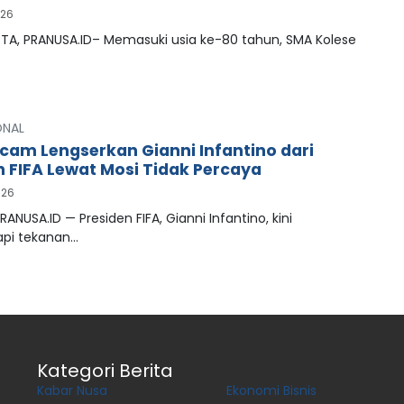
026
A, PRANUSA.ID– Memasuki usia ke-80 tahun, SMA Kolese
ONAL
cam Lengserkan Gianni Infantino dari
n FIFA Lewat Mosi Tidak Percaya
026
RANUSA.ID — Presiden FIFA, Gianni Infantino, kini
pi tekanan…
Kategori Berita
Kabar Nusa
Ekonomi Bisnis