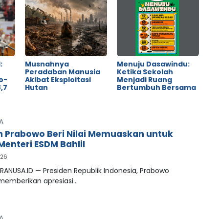
:
Musnahnya
Menuju Dasawindu:
Peradaban Manusia
Ketika Sekolah
o-
Akibat Eksploitasi
Menjadi Ruang
,7
Hutan
Bertumbuh Bersama
A
n Prabowo Beri Nilai Memuaskan untuk
Menteri ESDM Bahlil
026
RANUSA.ID — Presiden Republik Indonesia, Prabowo
 memberikan apresiasi…
A