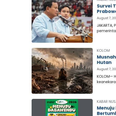
Survei 
Prabowo
August 7, 2
JAKARTA, P
pemerinta
KOLOM
Musnahn
Hutan
August 7, 2
KOLOM— Hu
keanekar
KABAR NUS
Menuju 
Bertum