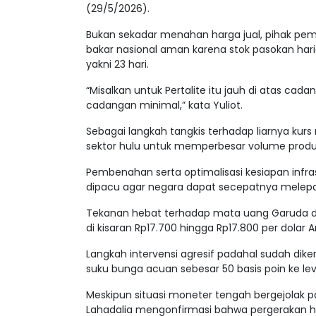
(29/5/2026).
Bukan sekadar menahan harga jual, pihak pe
bakar nasional aman karena stok pasokan ha
yakni 23 hari.
“Misalkan untuk Pertalite itu jauh di atas cada
cadangan minimal,” kata Yuliot.
Sebagai langkah tangkis terhadap liarnya kur
sektor hulu untuk memperbesar volume produk
Pembenahan serta optimalisasi kesiapan infras
dipacu agar negara dapat secepatnya melepask
Tekanan hebat terhadap mata uang Garuda di pa
di kisaran Rp17.700 hingga Rp17.800 per dolar A
Langkah intervensi agresif padahal sudah dike
suku bunga acuan sebesar 50 basis poin ke le
Meskipun situasi moneter tengah bergejolak pa
Lahadalia mengonfirmasi bahwa pergerakan h