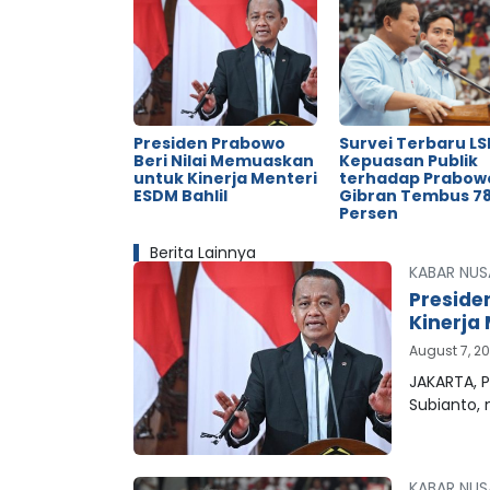
Presiden Prabowo
Survei Terbaru LSI
Beri Nilai Memuaskan
Kepuasan Publik
untuk Kinerja Menteri
terhadap Prabow
ESDM Bahlil
Gibran Tembus 78
Persen
Berita Lainnya
KABAR NUS
Preside
Kinerja 
August 7, 2
JAKARTA, P
Subianto,
KABAR NUS