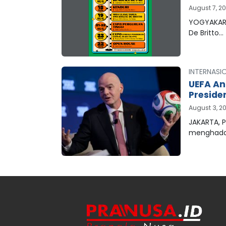
August 7, 2
YOGYAKART
De Britto…
INTERNASI
UEFA An
Preside
August 3, 2
JAKARTA, P
menghada