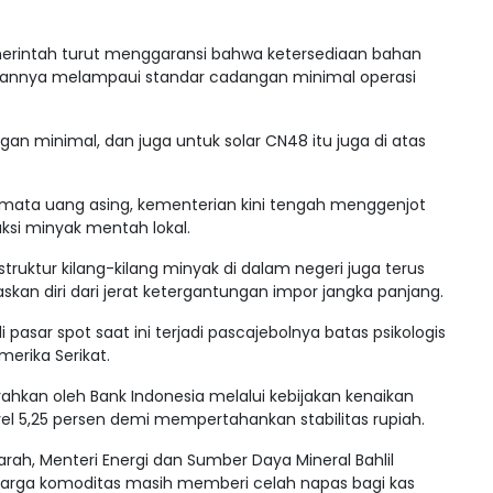
merintah turut menggaransi bahwa ketersediaan bahan
riannya melampaui standar cadangan minimal operasi
ngan minimal, dan juga untuk solar CN48 itu juga di atas
s mata uang asing, kementerian kini tengah menggenjot
si minyak mentah lokal.
truktur kilang-kilang minyak di dalam negeri juga terus
an diri dari jerat ketergantungan impor jangka panjang.
sar spot saat ini terjadi pascajebolnya batas psikologis
merika Serikat.
rahkan oleh Bank Indonesia melalui kebijakan kenaikan
vel 5,25 persen demi mempertahankan stabilitas rupiah.
rah, Menteri Energi dan Sumber Daya Mineral Bahlil
arga komoditas masih memberi celah napas bagi kas