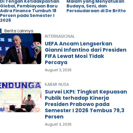
Di Tengah Ketidakpastian
Malam yang Menyatukan
Global, Pembiayaan Baru
Budaya, Seni, dan
Adira Finance Tumbuh 18
Persaudaraan di De Britto
Persen pada Semester I
2026
Berita Lainnya
INTERNASIONAL
UEFA Ancam Lengserkan
Gianni Infantino dari Presiden
FIFA Lewat Mosi Tidak
Percaya
August 3, 2026
KABAR NUSA
Survei LKPI: Tingkat Kepuasan
Publik terhadap Kinerja
Presiden Prabowo pada
Semester I 2026 Tembus 79,3
Persen
August 3, 2026