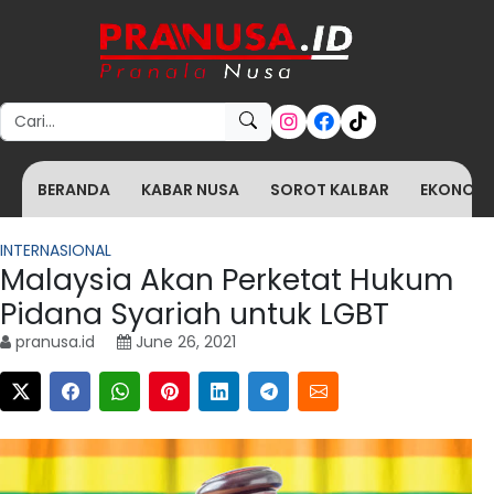
Search for:
BERANDA
KABAR NUSA
SOROT KALBAR
EKONOMI 
INTERNASIONAL
Malaysia Akan Perketat Hukum
Pidana Syariah untuk LGBT
pranusa.id
June 26, 2021