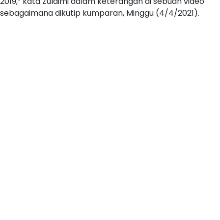
2019,” kata Zulaimi dalam keterangan di sebuah video
sebagaimana dikutip kumparan, Minggu (4/4/2021).