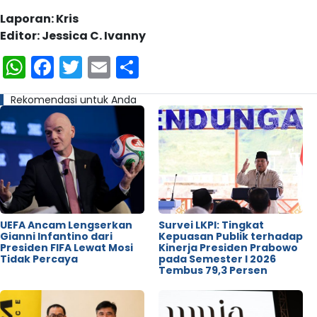
Laporan: Kris
Editor: Jessica C. Ivanny
WhatsApp
Facebook
Twitter
Email
Share
Rekomendasi untuk Anda
UEFA Ancam Lengserkan
Survei LKPI: Tingkat
Gianni Infantino dari
Kepuasan Publik terhadap
Presiden FIFA Lewat Mosi
Kinerja Presiden Prabowo
Tidak Percaya
pada Semester I 2026
Tembus 79,3 Persen