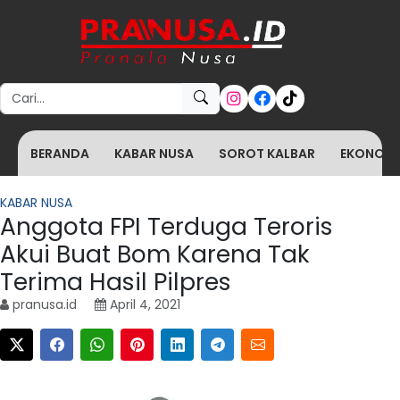
Search for:
BERANDA
KABAR NUSA
SOROT KALBAR
EKONOMI 
KABAR NUSA
Anggota FPI Terduga Teroris
Akui Buat Bom Karena Tak
Terima Hasil Pilpres
pranusa.id
April 4, 2021