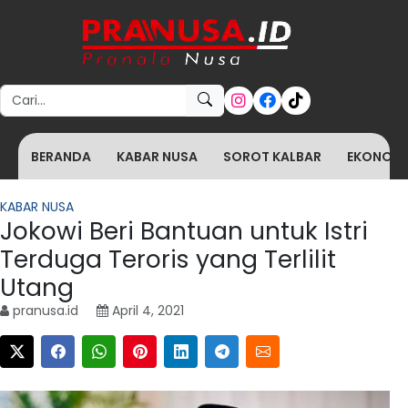
Search for:
BERANDA
KABAR NUSA
SOROT KALBAR
EKONOMI 
KABAR NUSA
Jokowi Beri Bantuan untuk Istri
Terduga Teroris yang Terlilit
Utang
pranusa.id
April 4, 2021