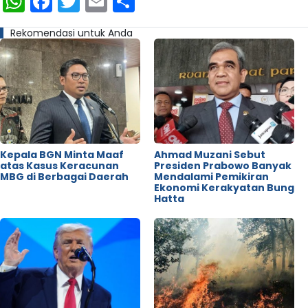
WhatsApp
Facebook
Twitter
Email
Share
Rekomendasi untuk Anda
Kepala BGN Minta Maaf
Ahmad Muzani Sebut
atas Kasus Keracunan
Presiden Prabowo Banyak
MBG di Berbagai Daerah
Mendalami Pemikiran
Ekonomi Kerakyatan Bung
Hatta