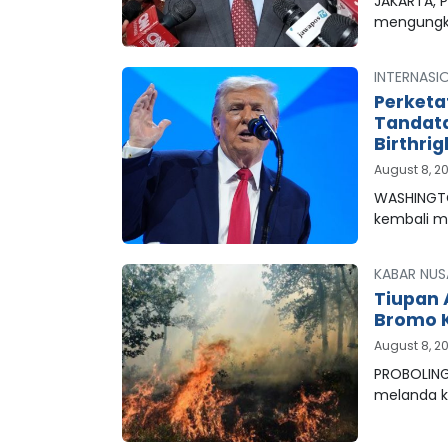
JAKARTA, 
mengungk
INTERNASI
Perketa
Tandata
Birthrig
August 8, 2
WASHINGTO
kembali 
KABAR NUS
Tiupan 
Bromo K
August 8, 2
PROBOLING
melanda 