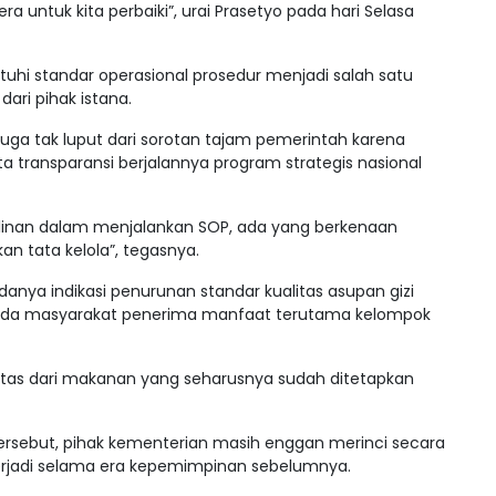
 untuk kita perbaiki”, urai Prasetyo pada hari Selasa
uhi standar operasional prosedur menjadi salah satu
ari pihak istana.
uga tak luput dari sorotan tajam pemerintah karena
ta transparansi berjalannya program strategis nasional
linan dalam menjalankan SOP, ada yang berkenaan
n tata kelola”, tegasnya.
nya indikasi penurunan standar kualitas asupan gizi
ada masyarakat penerima manfaat terutama kelompok
litas dari makanan yang seharusnya sudah ditetapkan
tersebut, pihak kementerian masih enggan merinci secara
terjadi selama era kepemimpinan sebelumnya.