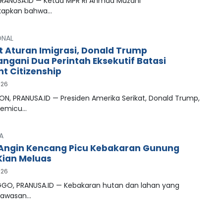
PRANUSA.ID — Ketua MPR RI Ahmad Muzani
apkan bahwa…
ONAL
t Aturan Imigrasi, Donald Trump
ngani Dua Perintah Eksekutif Batasi
ht Citizenship
026
N, PRANUSA.ID — Presiden Amerika Serikat, Donald Trump,
memicu…
A
Angin Kencang Picu Kebakaran Gunung
ian Meluas
026
GO, PRANUSA.ID — Kebakaran hutan dan lahan yang
kawasan…