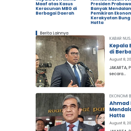
Maaf atas Kasus
Presiden Prabow
Keracunan MBG di
Banyak Mendala
Berbagai Daerah
Pemikiran Ekono
Kerakyatan Bung
Hatta
Berita Lainnya
KABAR NUS
Kepala 
di Berb
August 8, 2
JAKARTA, P
secara…
EKONOMI B
Ahmad M
Mendala
Hatta
August 8, 2