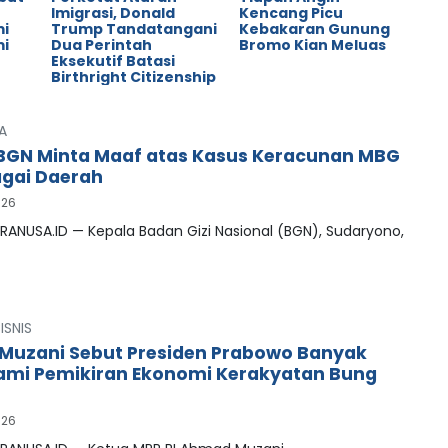
o
Imigrasi, Donald
Kencang Picu
mi
Trump Tandatangani
Kebakaran Gunung
mi
Dua Perintah
Bromo Kian Meluas
Eksekutif Batasi
Birthright Citizenship
A
BGN Minta Maaf atas Kasus Keracunan MBG
agai Daerah
026
RANUSA.ID — Kepala Badan Gizi Nasional (BGN), Sudaryono,
ISNIS
uzani Sebut Presiden Prabowo Banyak
mi Pemikiran Ekonomi Kerakyatan Bung
026