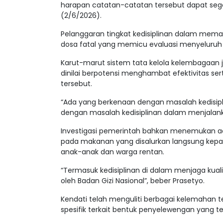
harapan catatan-catatan tersebut dapat segera
(2/6/2026).
Pelanggaran tingkat kedisiplinan dalam memat
dosa fatal yang memicu evaluasi menyeluruh d
Karut-marut sistem tata kelola kelembagaan j
dinilai berpotensi menghambat efektivitas ser
tersebut.
“Ada yang berkenaan dengan masalah kedisip
dengan masalah kedisiplinan dalam menjalanka
Investigasi pemerintah bahkan menemukan ada
pada makanan yang disalurkan langsung kep
anak-anak dan warga rentan.
“Termasuk kedisiplinan di dalam menjaga kua
oleh Badan Gizi Nasional”, beber Prasetyo.
Kendati telah menguliti berbagai kelemahan 
spesifik terkait bentuk penyelewengan yang 