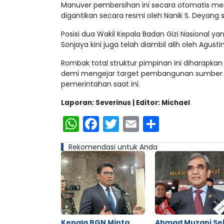
Manuver pembersihan ini secara otomatis me
digantikan secara resmi oleh Nanik S. Deyang 
Posisi dua Wakil Kepala Badan Gizi Nasional 
Sonjaya kini juga telah diambil alih oleh Agus
Rombak total struktur pimpinan ini diharapk
demi mengejar target pembangunan sumber d
pemerintahan saat ini.
Laporan: Severinus | Editor: Michael
WhatsApp
Facebook
Twitter
Email
Share
Rekomendasi untuk Anda
Kepala BGN Minta
Ahmad Muzani Se