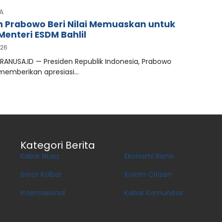
A
n Prabowo Beri Nilai Memuaskan untuk
Menteri ESDM Bahlil
026
RANUSA.ID — Presiden Republik Indonesia, Prabowo
 memberikan apresiasi…
Kategori Berita
Kabar Nusa
Ekonomi Bisnis
Sorot Kalbar
Kolom Citizen
Internasional
Kabar Komunitas