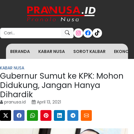
Search for:
BERANDA
KABAR NUSA
SOROT KALBAR
EKONOMI 
KABAR NUSA
Gubernur Sumut ke KPK: Mohon
Didukung, Jangan Hanya
Dihardik
pranusa.id
April 13, 2021