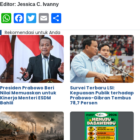
Editor: Jessica C. Ivanny
WhatsApp
Facebook
Twitter
Email
Share
Rekomendasi untuk Anda
Presiden Prabowo Beri
Survei Terbaru LSI:
Nilai Memuaskan untuk
Kepuasan Publik terhadap
Kinerja Menteri ESDM
Prabowo-Gibran Tembus
Bahlil
78,7 Persen