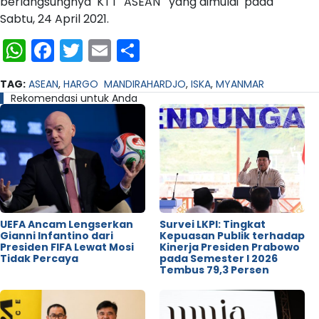
berlangsungnya KTT ASEAN yang dimulai pada
Sabtu, 24 April 2021.
WhatsApp
Facebook
Twitter
Email
Share
TAG:
ASEAN
,
HARGO MANDIRAHARDJO
,
ISKA
,
MYANMAR
Rekomendasi untuk Anda
UEFA Ancam Lengserkan
Survei LKPI: Tingkat
Gianni Infantino dari
Kepuasan Publik terhadap
Presiden FIFA Lewat Mosi
Kinerja Presiden Prabowo
Tidak Percaya
pada Semester I 2026
Tembus 79,3 Persen