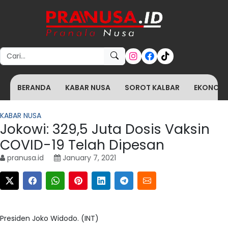
Search for:
BERANDA
KABAR NUSA
SOROT KALBAR
EKONOMI 
KABAR NUSA
Jokowi: 329,5 Juta Dosis Vaksin
COVID-19 Telah Dipesan
pranusa.id
January 7, 2021
Presiden Joko Widodo. (INT)