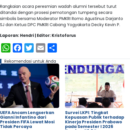
Rangkaian acara peresmian wadah alumni tersebut turut
ditandai dengan prosesi pemotongan tumpeng secara
simbolis bersama Moderator PMKRI Romo Agustinus Darjanto
SJ dan Ketua DPC PMKRI Cabang Yogyakarta Decky Kevin P.
Laporan: Hendri | Editor: Kristoforus
WhatsApp
Facebook
Twitter
Email
Share
Rekomendasi untuk Anda
UEFA Ancam Lengserkan
Survei LKPI: Tingkat
Gianni Infantino dari
Kepuasan Publik terhadap
Presiden FIFA Lewat Mosi
Kinerja Presiden Prabowo
Tidak Percaya
pada Semester I 2026