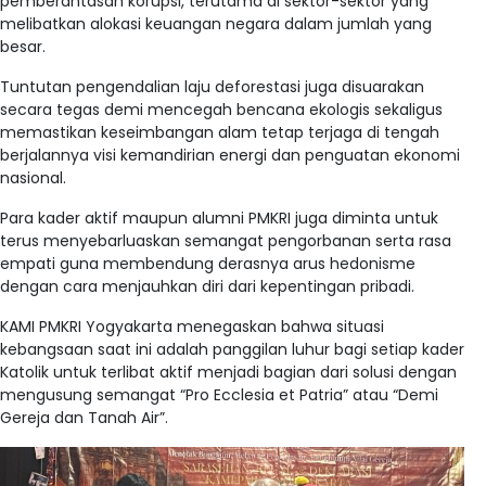
pemberantasan korupsi, terutama di sektor-sektor yang
melibatkan alokasi keuangan negara dalam jumlah yang
besar
.
Tuntutan pengendalian laju deforestasi juga disuarakan
secara tegas demi mencegah bencana ekologis sekaligus
memastikan keseimbangan alam tetap terjaga di tengah
berjalannya visi kemandirian energi dan penguatan ekonomi
nasional
.
Para kader aktif maupun alumni PMKRI juga diminta untuk
terus menyebarluaskan semangat pengorbanan serta rasa
empati guna membendung derasnya arus hedonisme
dengan cara menjauhkan diri dari kepentingan pribadi
.
KAMI PMKRI Yogyakarta menegaskan bahwa situasi
kebangsaan saat ini adalah panggilan luhur bagi setiap kader
Katolik untuk terlibat aktif menjadi bagian dari solusi dengan
mengusung semangat “Pro Ecclesia et Patria” atau “Demi
Gereja dan Tanah Air”
.