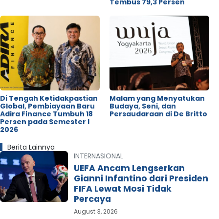
Tembus 79,3 Persen
Di Tengah Ketidakpastian
Malam yang Menyatukan
Global, Pembiayaan Baru
Budaya, Seni, dan
Adira Finance Tumbuh 18
Persaudaraan di De Britto
Persen pada Semester I
2026
Berita Lainnya
INTERNASIONAL
UEFA Ancam Lengserkan
Gianni Infantino dari Presiden
FIFA Lewat Mosi Tidak
Percaya
August 3, 2026