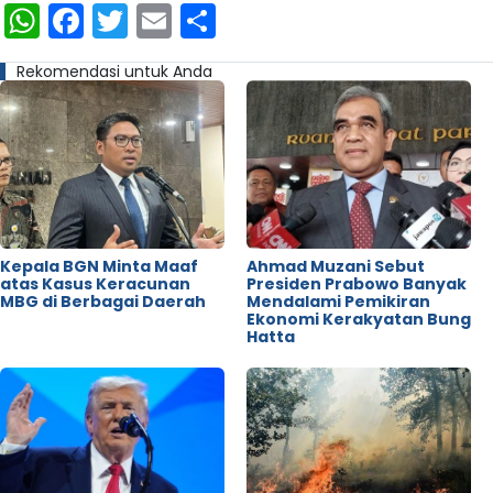
WhatsApp
Facebook
Twitter
Email
Share
Rekomendasi untuk Anda
Kepala BGN Minta Maaf
Ahmad Muzani Sebut
atas Kasus Keracunan
Presiden Prabowo Banyak
MBG di Berbagai Daerah
Mendalami Pemikiran
Ekonomi Kerakyatan Bung
Hatta