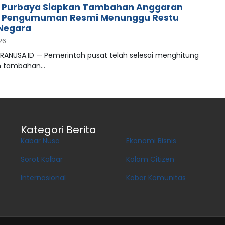
 Purbaya Siapkan Tambahan Anggaran
, Pengumuman Resmi Menunggu Restu
Negara
026
PRANUSA.ID — Pemerintah pusat telah selesai menghitung
n tambahan…
Kategori Berita
Kabar Nusa
Ekonomi Bisnis
Sorot Kalbar
Kolom Citizen
Internasional
Kabar Komunitas