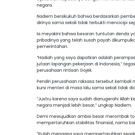
negara.
Nadiem bersikukuh bahwa berdasarkan pembeb
dirinya sama sekali tidak terbukti mencicipi s
Ia meyakini bahwa besaran tuntutan denda ya
pribadinya yang telah susah payah dikumpulka
pemerintahan.
“Hadiah yang saya dapatkan adalah perampas
jutaan lapangan pekerjaan di Indonesia,” t
perusahaan rintisan Gojek.
Pendiri perusahaan raksasa tersebut kemba
kursi menteri di masa lalu sama sekali tidak 
“Justru karena saya sudah dianugerahi Allah 
negara menjadi lebih besar,” ungkap Nadiem.
Demi mewujudkan ambisi besar merombak tota
mempertaruhkan stabilitas finansial, nama b
“Itulah mengapa saya mempertaruhkan segalan