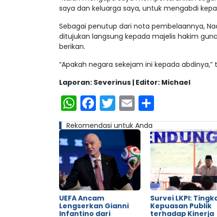
saya dan keluarga saya, untuk mengabdi kepad
Sebagai penutup dari nota pembelaannya, N
ditujukan langsung kepada majelis hakim gun
berikan.
“Apakah negara sekejam ini kepada abdinya,”
Laporan: Severinus | Editor: Michael
WhatsApp
Facebook
Twitter
Email
Share
Rekomendasi untuk Anda
UEFA Ancam
Survei LKPI: Tingk
Lengserkan Gianni
Kepuasan Publik
Infantino dari
terhadap Kinerja