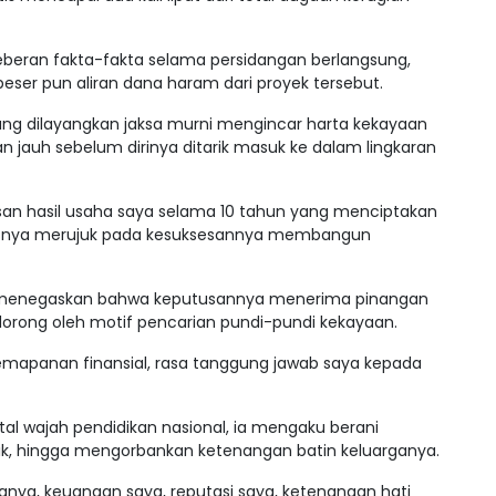
eran fakta-fakta selama persidangan berlangsung,
epeser pun aliran dana haram dari proyek tersebut.
ng dilayangkan jaksa murni mengincar harta kekayaan
n jauh sebelum dirinya ditarik masuk ke dalam lingkaran
an hasil usaha saya selama 10 tahun yang menciptakan
egasnya merujuk pada kesuksesannya membangun
li menegaskan bahwa keputusannya menerima pinangan
didorong oleh motif pencarian pundi-pundi kekayaan.
kemapanan finansial, rasa tanggung jawab saya kepada
l wajah pendidikan nasional, ia mengaku berani
aik, hingga mengorbankan ketenangan batin keluarganya.
ya, keuangan saya, reputasi saya, ketenangan hati