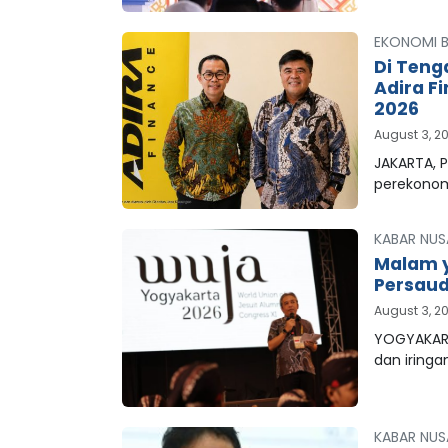
EKONOMI B
Di Teng
Adira F
2026
August 3, 2
JAKARTA, P
perekonom
KABAR NUS
Malam y
Persaud
August 3, 2
YOGYAKART
dan iringa
KABAR NUS