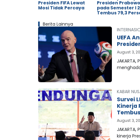
Presiden FIFA Lewat
Presiden Prabow
Mosi Tidak Percaya
pada Semester I 
Tembus 79,3 Pers
Berita Lainnya
INTERNASI
UEFA An
Preside
August 3, 2
JAKARTA, P
menghada
KABAR NUS
Survei 
Kinerja
Tembus 
August 3, 2
JAKARTA, 
kinerja Pr