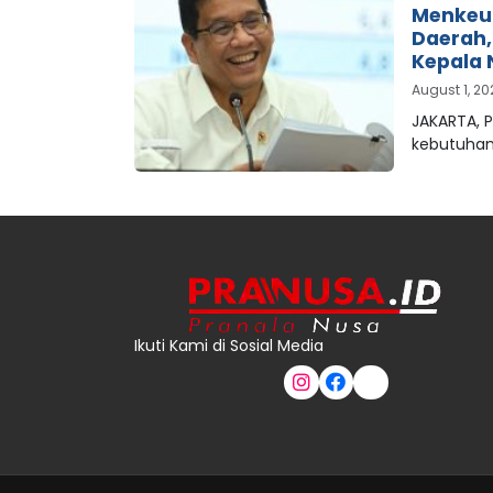
Menkeu
Daerah
Kepala 
August 1, 2
JAKARTA, 
kebutuha
Ikuti Kami di Sosial Media