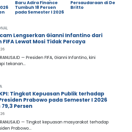
o
Baru Adira Finance
Persaudaraan di De
2026
Tumbuh 18 Persen
Britto
en
pada Semester I 2026
ONAL
cam Lengserkan Gianni Infantino dari
n FIFA Lewat Mosi Tidak Percaya
026
RANUSA.ID — Presiden FIFA, Gianni Infantino, kini
pi tekanan…
A
LKPI: Tingkat Kepuasan Publik terhadap
 Presiden Prabowo pada Semester I 2026
79,3 Persen
026
PRANUSA.ID — Tingkat kepuasan masyarakat terhadap
esiden Prabowo…