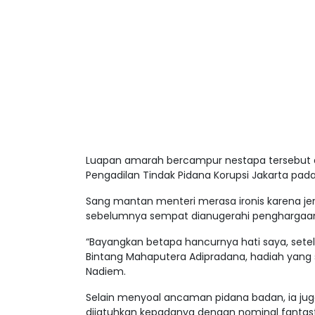
Luapan amarah bercampur nestapa tersebut d
Pengadilan Tindak Pidana Korupsi Jakarta pada
Sang mantan menteri merasa ironis karena jer
sebelumnya sempat dianugerahi penghargaan 
“Bayangkan betapa hancurnya hati saya, set
Bintang Mahaputera Adipradana, hadiah yang sa
Nadiem.
Selain menyoal ancaman pidana badan, ia juga
dijatuhkan kepadanya dengan nominal fantasti