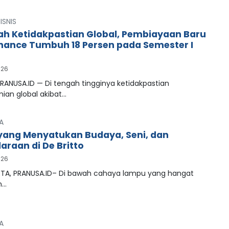
ISNIS
ah Ketidakpastian Global, Pembiayaan Baru
inance Tumbuh 18 Persen pada Semester I
026
RANUSA.ID — Di tengah tingginya ketidakpastian
ian global akibat…
A
ang Menyatukan Budaya, Seni, dan
araan di De Britto
026
A, PRANUSA.ID– Di bawah cahaya lampu yang hangat
n…
A