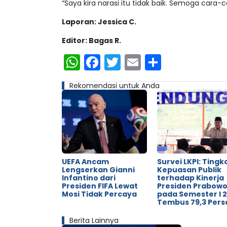
“Saya kira narasi itu tidak baik. Semoga cara-c
Laporan: Jessica C.
Editor: Bagas R.
WhatsApp
Facebook
Twitter
Email
Share
Rekomendasi untuk Anda
UEFA Ancam
Survei LKPI: Tingk
Lengserkan Gianni
Kepuasan Publik
Infantino dari
terhadap Kinerja
Presiden FIFA Lewat
Presiden Prabow
Mosi Tidak Percaya
pada Semester I 
Tembus 79,3 Pers
Berita Lainnya