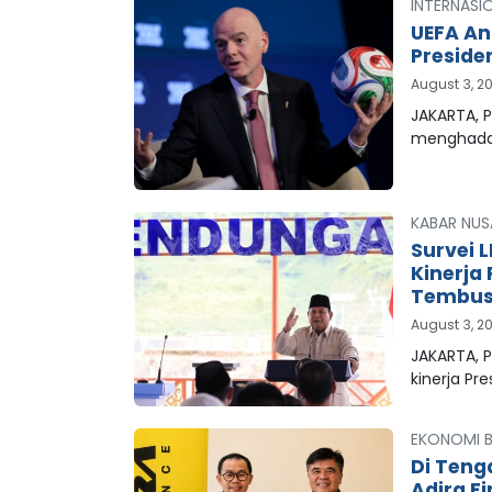
INTERNASI
UEFA An
Preside
August 3, 2
JAKARTA, P
menghada
KABAR NUS
Survei 
Kinerja
Tembus 
August 3, 2
JAKARTA, 
kinerja Pr
EKONOMI B
Di Teng
Adira F