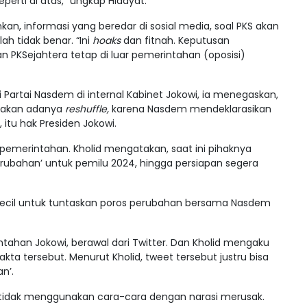
perti di atas,” ungkap Hidayat.
, informasi yang beredar di sosial media, soal PKS akan
h tidak benar. “Ini
hoaks
dan fitnah. Keputusan
n PKSejahtera tetap di luar pemerintahan (oposisi)
i Partai Nasdem di internal Kabinet Jokowi, ia menegaskan,
u akan adanya
reshuffle,
karena Nasdem mendeklarasikan
itu hak Presiden Jokowi.
pemerintahan. Kholid mengatakan, saat ini pihaknya
rubahan’ untuk pemilu 2024, hingga persiapan segera
m kecil untuk tuntaskan poros perubahan bersama Nasdem
tahan Jokowi, berawal dari Twitter. Dan Kholid mengaku
ta tersebut. Menurut Kholid, tweet tersebut justru bisa
n’.
ak tidak menggunakan cara-cara dengan narasi merusak.