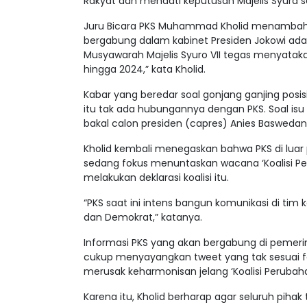
Rakyat dan menaati keputusan Majelis Syura se
Juru Bicara PKS Muhammad Kholid menambahkan
bergabung dalam kabinet Presiden Jokowi adala
Musyawarah Majelis Syuro VII tegas menyataka
hingga 2024,” kata Kholid.
Kabar yang beredar soal gonjang ganjing posis
itu tak ada hubungannya dengan PKS. Soal is
bakal calon presiden (capres) Anies Baswedan, 
Kholid kembali menegaskan bahwa PKS di luar 
sedang fokus menuntaskan wacana ‘Koalisi Pe
melakukan deklarasi koalisi itu.
“PKS saat ini intens bangun komunikasi di ti
dan Demokrat,” katanya.
Informasi PKS yang akan bergabung di pemerin
cukup menyayangkan tweet yang tak sesuai fak
merusak keharmonisan jelang ‘Koalisi Perubaha
Karena itu, Kholid berharap agar seluruh pih