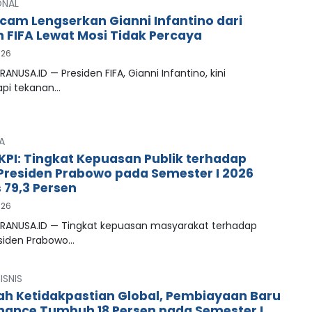
ONAL
cam Lengserkan Gianni Infantino dari
n FIFA Lewat Mosi Tidak Percaya
026
RANUSA.ID — Presiden FIFA, Gianni Infantino, kini
pi tekanan…
A
LKPI: Tingkat Kepuasan Publik terhadap
 Presiden Prabowo pada Semester I 2026
79,3 Persen
026
PRANUSA.ID — Tingkat kepuasan masyarakat terhadap
esiden Prabowo…
ISNIS
ah Ketidakpastian Global, Pembiayaan Baru
inance Tumbuh 18 Persen pada Semester I