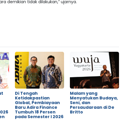
ara demikian tidak dilakukan,” ujarnya.
at
Di Tengah
Malam yang
Ketidakpastian
Menyatukan Budaya,
Global, Pembiayaan
Seni, dan
o
Baru Adira Finance
Persaudaraan di De
2026
Tumbuh 18 Persen
Britto
en
pada Semester I 2026