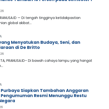
026
RANUSA.ID — Di tengah tingginya ketidakpastian
ian global akibat…
A
ang Menyatukan Budaya, Seni, dan
araan di De Britto
026
A, PRANUSA.ID– Di bawah cahaya lampu yang hangat
n…
A
 Purbaya Siapkan Tambahan Anggaran
, Pengumuman Resmi Menunggu Restu
Negara
026