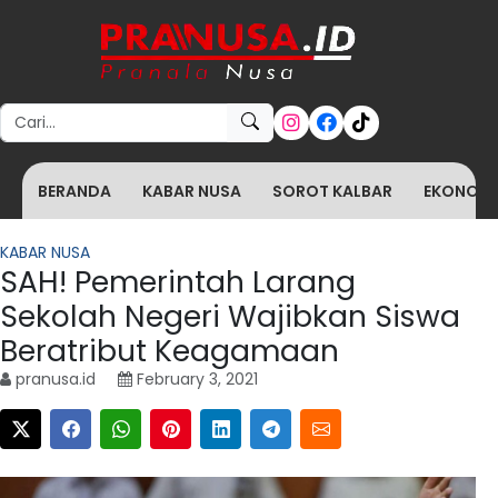
Search for:
BERANDA
KABAR NUSA
SOROT KALBAR
EKONOMI 
KABAR NUSA
SAH! Pemerintah Larang
Sekolah Negeri Wajibkan Siswa
Beratribut Keagamaan
pranusa.id
February 3, 2021