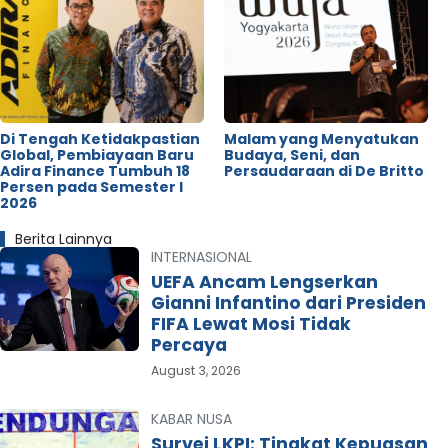
Di Tengah Ketidakpastian
Malam yang Menyatukan
Global, Pembiayaan Baru
Budaya, Seni, dan
Adira Finance Tumbuh 18
Persaudaraan di De Britto
Persen pada Semester I
2026
Berita Lainnya
INTERNASIONAL
UEFA Ancam Lengserkan
Gianni Infantino dari Presiden
FIFA Lewat Mosi Tidak
Percaya
August 3, 2026
KABAR NUSA
Survei LKPI: Tingkat Kepuasan