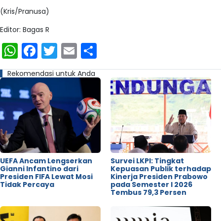
(Kris/Pranusa)
Editor: Bagas R
WhatsApp
Facebook
Twitter
Email
Share
Rekomendasi untuk Anda
UEFA Ancam Lengserkan
Survei LKPI: Tingkat
Gianni Infantino dari
Kepuasan Publik terhadap
Presiden FIFA Lewat Mosi
Kinerja Presiden Prabowo
Tidak Percaya
pada Semester I 2026
Tembus 79,3 Persen