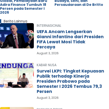
Global, Pembiayaan Baru
Budaya, Seni, dan
Adira Finance Tumbuh 18
Persaudaraan di De Britto
Persen pada Semester I
2026
Berita Lainnya
INTERNASIONAL
UEFA Ancam Lengserkan
Gianni Infantino dari Presiden
FIFA Lewat Mosi Tidak
Percaya
August 3, 2026
KABAR NUSA
Survei LKPI: Tingkat Kepuasan
Publik terhadap Kinerja
Presiden Prabowo pada
Semester I 2026 Tembus 79,3
Persen
August 3, 2026