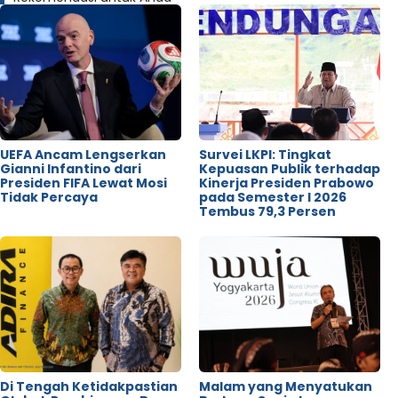
UEFA Ancam Lengserkan
Survei LKPI: Tingkat
Gianni Infantino dari
Kepuasan Publik terhadap
Presiden FIFA Lewat Mosi
Kinerja Presiden Prabowo
Tidak Percaya
pada Semester I 2026
Tembus 79,3 Persen
Di Tengah Ketidakpastian
Malam yang Menyatukan