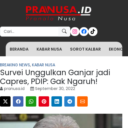
Search for:
BERANDA
KABAR NUSA
SOROT KALBAR
EKONOMI 
BREAKING NEWS
,
KABAR NUSA
Survei Unggulkan Ganjar jadi
Capres, PDIP: Gak Ngaruh!
pranusa.id
September 30, 2022