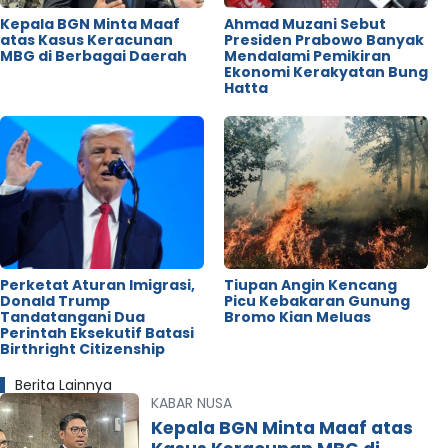
Kepala BGN Minta Maaf
Ahmad Muzani Sebut
atas Kasus Keracunan
Presiden Prabowo Banyak
MBG di Berbagai Daerah
Mendalami Pemikiran
Ekonomi Kerakyatan Bung
Hatta
Perketat Aturan Imigrasi,
Tiupan Angin Kencang
Donald Trump
Picu Kebakaran Gunung
Tandatangani Dua
Bromo Kian Meluas
Perintah Eksekutif Batasi
Birthright Citizenship
Berita Lainnya
KABAR NUSA
Kepala BGN Minta Maaf atas