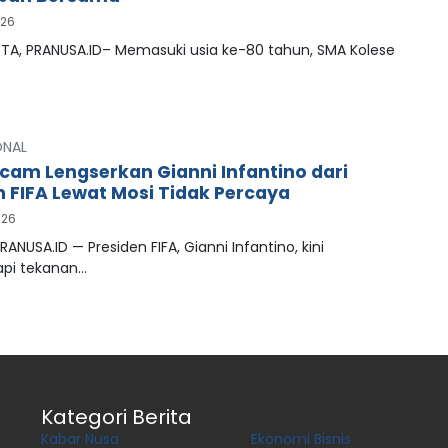
026
A, PRANUSA.ID– Memasuki usia ke-80 tahun, SMA Kolese
ONAL
cam Lengserkan Gianni Infantino dari
n FIFA Lewat Mosi Tidak Percaya
026
RANUSA.ID — Presiden FIFA, Gianni Infantino, kini
pi tekanan…
Kategori Berita
Kabar Nusa
Ekonomi Bisnis