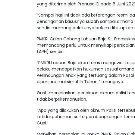
yang diterima oleh Pranusa.ID pada 6 Juni 2023
“Sampai hari ini tidak ada keterangan resmi d
penanganan kasusnya sudah sampai dimana & 
sendiri memang pelakunya belum ditetapkan 
PMKRI Calon Cabang Labuan Bajo St. Fransiskus 
memandang perlu untuk menyikapi persoalan i
(APH) sendiri.
“PMKRI Labuan Bajo akan terus mengawal kas
pelaku mendapatkan hukuman sesuai amanat
Perlindungan Anak yang tertuang dalam Pasal 
dipenjara maksimal 15 Tahun,” terangnya.
Gusti menjelaskan, perlakuan oknum polisi te
tidak berprikemanusian.
“Apa yang dilakukan oleh oknum Polisi tersebut
ketidakpahaman serta pembangkangan terhadap i
Gusti.
Menyikapi persoalan ini, maka PMKRI Calon Ca