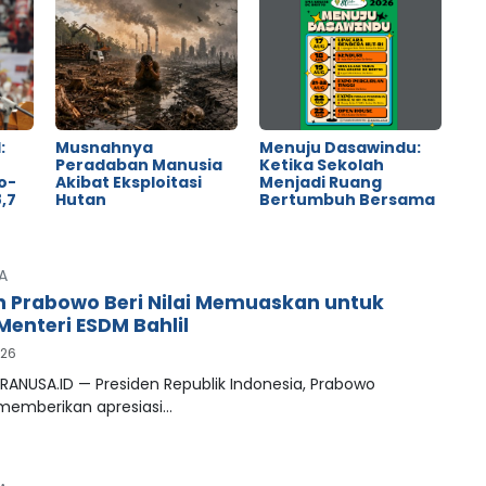
:
Musnahnya
Menuju Dasawindu:
Peradaban Manusia
Ketika Sekolah
o-
Akibat Eksploitasi
Menjadi Ruang
,7
Hutan
Bertumbuh Bersama
A
n Prabowo Beri Nilai Memuaskan untuk
Menteri ESDM Bahlil
026
RANUSA.ID — Presiden Republik Indonesia, Prabowo
 memberikan apresiasi…