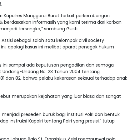
.
ari Kapolres Manggarai Barat terkait perkembangan
berdasarkan informasih yang kami terima dari korban
menjadi tersangka,” sambung Gusti.
Assisi sebagai salah satu kelompok civil society
ni, apalagi kasus ini melibat aparat penegak hukum
us ini sampai ada keputusan pengadilan dan semoga
 Undang-Undang No. 23 Tahun 2004 tentang
81 dan 82, bahwa pelaku kekerasan seksual terhadap anak
rsebut merupakan kejahatan yang luar biasa dan sangat
 menjadi preseden buruk bagi institusi Polri dan bentuk
nstruksi Kapolri tentang Polri yang presisi,” tutup
bang Labuan Bajo St. Fransiskus Asisi mempunyai poin