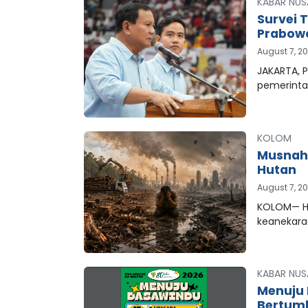
KABAR NUS
Survei 
Prabowo
August 7, 2
JAKARTA, P
pemerinta
KOLOM
Musnahn
Hutan
August 7, 2
KOLOM— Hu
keanekar
KABAR NUS
Menuju 
Bertum