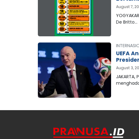
August 7, 2
YOGYAKART
De Britto…
INTERNASI
UEFA An
Preside
August 3, 2
JAKARTA, P
menghada