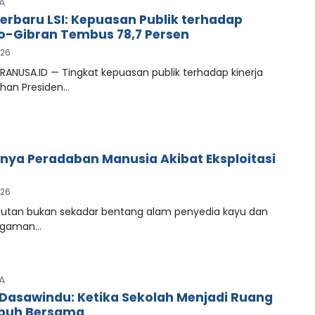
A
Terbaru LSI: Kepuasan Publik terhadap
-Gibran Tembus 78,7 Persen
026
RANUSA.ID — Tingkat kepuasan publik terhadap kinerja
han Presiden…
ya Peradaban Manusia Akibat Eksploitasi
026
tan bukan sekadar bentang alam penyedia kayu dan
agaman…
A
Dasawindu: Ketika Sekolah Menjadi Ruang
buh Bersama