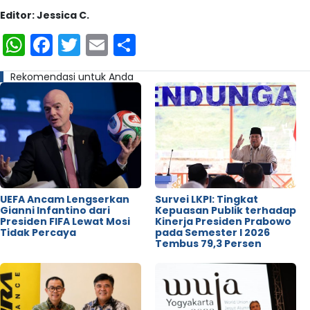
Editor: Jessica C.
WhatsApp
Facebook
Twitter
Email
Share
Rekomendasi untuk Anda
UEFA Ancam Lengserkan
Survei LKPI: Tingkat
Gianni Infantino dari
Kepuasan Publik terhadap
Presiden FIFA Lewat Mosi
Kinerja Presiden Prabowo
Tidak Percaya
pada Semester I 2026
Tembus 79,3 Persen