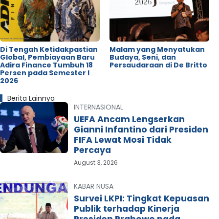
Di Tengah Ketidakpastian
Malam yang Menyatukan
Global, Pembiayaan Baru
Budaya, Seni, dan
Adira Finance Tumbuh 18
Persaudaraan di De Britto
Persen pada Semester I
2026
Berita Lainnya
INTERNASIONAL
UEFA Ancam Lengserkan
Gianni Infantino dari Presiden
FIFA Lewat Mosi Tidak
Percaya
August 3, 2026
KABAR NUSA
Survei LKPI: Tingkat Kepuasan
Publik terhadap Kinerja