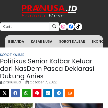
Search for:
BERANDA
KABAR NUSA
SOROT KALBAR
EKONOMI 
SOROT KALBAR
Politikus Senior Kalbar Keluar
dari NasDem Pasca Deklarasi
Dukung Anies
pranusa.id
October 7, 2022