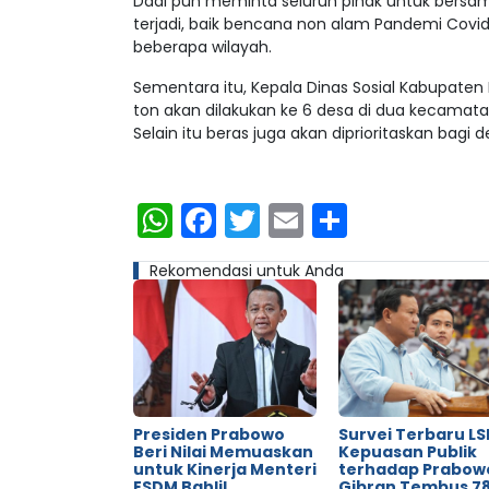
Dadi pun meminta seluruh pihak untuk ber
terjadi, baik bencana non alam Pandemi Covid
beberapa wilayah.
Sementara itu, Kepala Dinas Sosial Kabupate
ton akan dilakukan ke 6 desa di dua kecamata
Selain itu beras juga akan diprioritaskan bagi
WhatsApp
Facebook
Twitter
Email
Share
Rekomendasi untuk Anda
Presiden Prabowo
Survei Terbaru LSI
Beri Nilai Memuaskan
Kepuasan Publik
untuk Kinerja Menteri
terhadap Prabow
ESDM Bahlil
Gibran Tembus 78