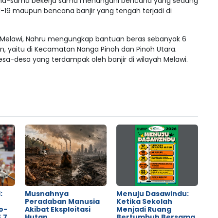
sama-sama bekerja sama menangani bencana yang sedang
-19 maupun bencana banjir yang tengah terjadi di
n Melawi, Nahru mengungkap bantuan beras sebanyak 6
n, yaitu di Kecamatan Nanga Pinoh dan Pinoh Utara.
 desa-desa yang terdampak oleh banjir di wilayah Melawi.
:
Musnahnya
Menuju Dasawindu:
Peradaban Manusia
Ketika Sekolah
o-
Akibat Eksploitasi
Menjadi Ruang
,7
Hutan
Bertumbuh Bersama