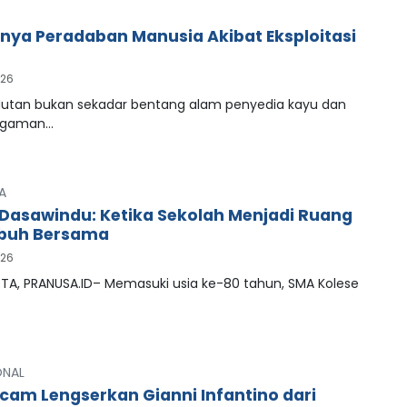
ya Peradaban Manusia Akibat Eksploitasi
026
tan bukan sekadar bentang alam penyedia kayu dan
agaman…
A
Dasawindu: Ketika Sekolah Menjadi Ruang
buh Bersama
026
A, PRANUSA.ID– Memasuki usia ke-80 tahun, SMA Kolese
ONAL
cam Lengserkan Gianni Infantino dari