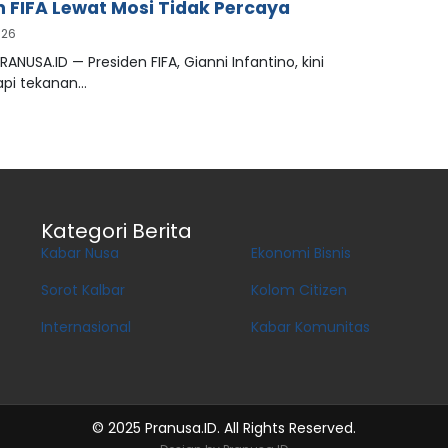
n FIFA Lewat Mosi Tidak Percaya
026
RANUSA.ID — Presiden FIFA, Gianni Infantino, kini
pi tekanan…
Kategori Berita
Kabar Nusa
Ekonomi Bisnis
Sorot Kalbar
Kolom Citizen
Internasional
Kabar Komunitas
© 2025 Pranusa.ID. All Rights Reserved.