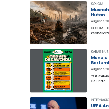
KOLOM
Musnahn
Hutan
August 7, 2
KOLOM— Hu
keanekar
KABAR NUS
Menuju 
Bertum
August 7, 2
YOGYAKART
De Britto…
INTERNASI
UEFA An