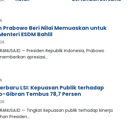
A
n Prabowo Beri Nilai Memuaskan untuk
Menteri ESDM Bahlil
026
RANUSA.ID — Presiden Republik Indonesia, Prabowo
 memberikan apresiasi…
A
Terbaru LSI: Kepuasan Publik terhadap
-Gibran Tembus 78,7 Persen
026
RANUSA.ID — Tingkat kepuasan publik terhadap kinerja
han Presiden…