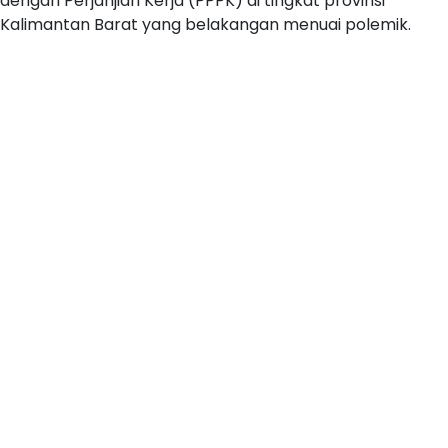
dengan Perjanjian Kerja (PPPK) di tingkat provinsi
Kalimantan Barat yang belakangan menuai polemik.