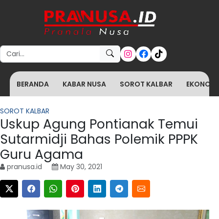
Search for:
BERANDA
KABAR NUSA
SOROT KALBAR
EKONOMI 
SOROT KALBAR
Uskup Agung Pontianak Temui
Sutarmidji Bahas Polemik PPPK
Guru Agama
pranusa.id
May 30, 2021