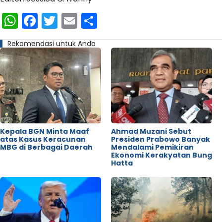
WhatsApp
Facebook
Twitter
Email
Share
Rekomendasi untuk Anda
Kepala BGN Minta Maaf
Ahmad Muzani Sebut
atas Kasus Keracunan
Presiden Prabowo Banyak
MBG di Berbagai Daerah
Mendalami Pemikiran
Ekonomi Kerakyatan Bung
Hatta