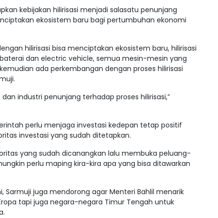
pkan kebijakan hilirisasi menjadi salasatu penunjang
t menciptakan ekosistem baru bagi pertumbuhan ekonomi
dengan hilirisasi bisa menciptakan ekosistem baru, hilirisasi
k baterai dan electric vehicle, semua mesin-mesin yang
 kemudian ada perkembangan dengan proses hilirisasi
muji.
dan industri penunjang terhadap proses hilirisasi,”
erintah perlu menjaga investasi kedepan tetap positif
ritas investasi yang sudah ditetapkan.
 prioritas yang sudah dicanangkan lalu membuka peluang-
mungkin perlu maping kira-kira apa yang bisa ditawarkan
i, Sarmuji juga mendorong agar Menteri Bahlil menarik
n Eropa tapi juga negara-negara Timur Tengah untuk
a.