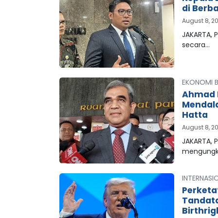
di Berb
August 8, 2
JAKARTA, P
secara…
EKONOMI B
Ahmad M
Mendala
Hatta
August 8, 2
JAKARTA, 
mengungk
INTERNASI
Perketa
Tandata
Birthrig