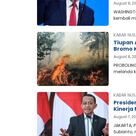
August 8, 2
WASHINGTO
kembali 
KABAR NUS
Tiupan 
Bromo K
August 8, 2
PROBOLING
melanda 
KABAR NUS
Preside
Kinerja 
August 7, 2
JAKARTA, P
Subianto,