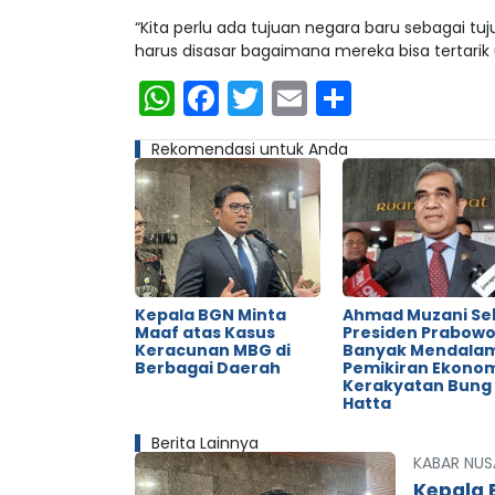
“Kita perlu ada tujuan negara baru sebagai t
harus disasar bagaimana mereka bisa tertarik u
WhatsApp
Facebook
Twitter
Email
Share
Rekomendasi untuk Anda
Kepala BGN Minta
Ahmad Muzani Se
Maaf atas Kasus
Presiden Prabow
Keracunan MBG di
Banyak Mendala
Berbagai Daerah
Pemikiran Ekono
Kerakyatan Bung
Hatta
Berita Lainnya
KABAR NUS
Kepala 