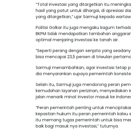
“Total investasi yang ditargetkan itu meningkat 
hasil yang patut untuk dihargai, di apresiasi 
yang ditargetkan,” ujar Sarmuji kepada wartaw
Politisi Golkar itu juga mengaku kagum terha
BKPM tidak mendapatkan tambahan anggaran 
optimal menjaring investasi ke tanah air.
“Seperti perang dengan senjata yang seadanya
bisa mencapai 23,5 persen di triwulan pertama
Sarmuji menambahkan, agar investasi tetap po
dia menyarankan supaya pemerintah konsisten 
Selain itu, Sarmuji juga mendorong peran p
kemudahan layanan perizinan, menyediakan in
jalan menarik minat investor masuk ke Indones
“Peran pemerintah penting untuk menciptakan 
kepastian hukum itu peran pemerintah kalau se
itu memang tugas pemerintah untuk bisa men
baik bagi masuk nya investasi,” tuturnya.