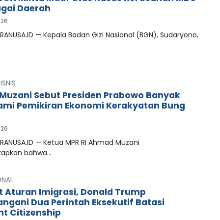
agai Daerah
026
RANUSA.ID — Kepala Badan Gizi Nasional (BGN), Sudaryono,
ISNIS
uzani Sebut Presiden Prabowo Banyak
mi Pemikiran Ekonomi Kerakyatan Bung
026
PRANUSA.ID — Ketua MPR RI Ahmad Muzani
apkan bahwa…
ONAL
t Aturan Imigrasi, Donald Trump
ngani Dua Perintah Eksekutif Batasi
ht Citizenship