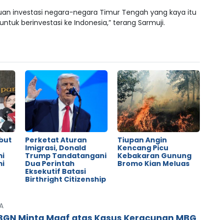
ujuan investasi negara-negara Timur Tengah yang kaya itu
ntuk berinvestasi ke Indonesia,” terang Sarmuji.
but
Perketat Aturan
Tiupan Angin
o
Imigrasi, Donald
Kencang Picu
mi
Trump Tandatangani
Kebakaran Gunung
mi
Dua Perintah
Bromo Kian Meluas
Eksekutif Batasi
Birthright Citizenship
A
BGN Minta Maaf atas Kasus Keracunan MBG