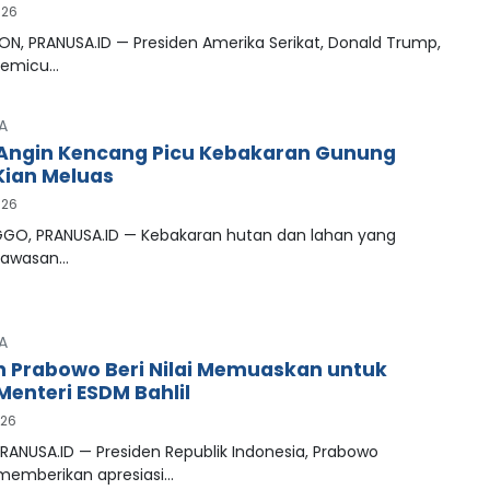
026
N, PRANUSA.ID — Presiden Amerika Serikat, Donald Trump,
memicu…
A
Angin Kencang Picu Kebakaran Gunung
ian Meluas
026
GO, PRANUSA.ID — Kebakaran hutan dan lahan yang
kawasan…
A
n Prabowo Beri Nilai Memuaskan untuk
Menteri ESDM Bahlil
026
RANUSA.ID — Presiden Republik Indonesia, Prabowo
 memberikan apresiasi…