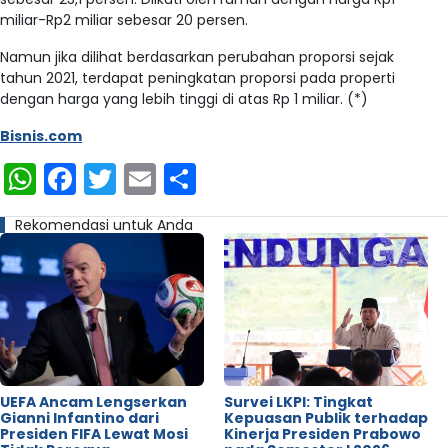
miliar-Rp2 miliar sebesar 20 persen.
Namun jika dilihat berdasarkan perubahan proporsi sejak
tahun 2021, terdapat peningkatan proporsi pada properti
dengan harga yang lebih tinggi di atas Rp 1 miliar. (*)
Bisnis.com
WhatsApp
Facebook
Twitter
Email
Share
Rekomendasi untuk Anda
UEFA Ancam Lengserkan
Survei LKPI: Tingkat
Gianni Infantino dari
Kepuasan Publik terhadap
Presiden FIFA Lewat Mosi
Kinerja Presiden Prabowo