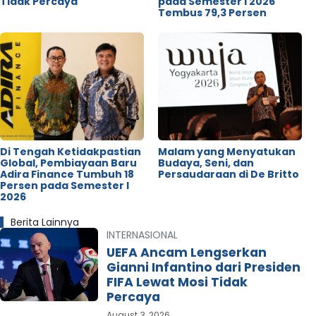
Tidak Percaya
pada Semester I 2026
Tembus 79,3 Persen
Di Tengah Ketidakpastian
Malam yang Menyatukan
Global, Pembiayaan Baru
Budaya, Seni, dan
Adira Finance Tumbuh 18
Persaudaraan di De Britto
Persen pada Semester I
2026
Berita Lainnya
INTERNASIONAL
UEFA Ancam Lengserkan
Gianni Infantino dari Presiden
FIFA Lewat Mosi Tidak
Percaya
August 3, 2026