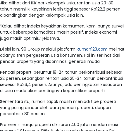
Jika dilihat dari IKK per kelompok usia, rentan usia 20-30
tahun memiliki keyakinan lebih tiggi sebesar Rp122,2 persen
dibandingkan dengan kelompok usia lain.
“Kalau dilihat indeks keyakinan konsumen, kami punya survei
untuk beberapa komoditas masih positif. Indeks ekonomi
juga masih optimis,” jelasnya.
Di sisi lain, 99 Group melalui platform
Rumah123.com
melihat
adanya tren pergeseran usia konsumen. Hal ini terlihat dari
pencari properti yang didominasi generasi muda.
Pencari properti berumur 18-24 tahun berkontribusi sebesar
22 persen, sedangkan rentan usia 25-34 tahun berkontribusi
sebesar Rp26,4 persen. Artinya, ada peningkatan kesadaran
di usia muda akan pentingnya kepemilikan properti.
Sementara itu, rumah tapak masih menjadi tipe properti
yang paling diincar oleh para pencari properti, dengan
persentase 80 persen.
Preferensi harga properti dikisaran 400 juta mendominasi
sebesar 23,1 persen. Diikuti oleh rumah dengan harga Rp1