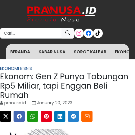
Search for:
BERANDA
KABAR NUSA
SOROT KALBAR
EKONOMI 
EKONOMI BISNIS
Ekonom: Gen Z Punya Tabungan
Rp5 Miliar, tapi Enggan Beli
Rumah
pranusa.id
January 20, 2023