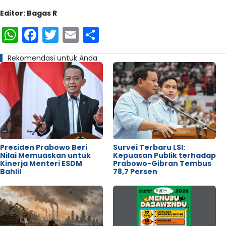
Editor: Bagas R
WhatsApp
Facebook
Twitter
Email
Share
Rekomendasi untuk Anda
Presiden Prabowo Beri
Survei Terbaru LSI:
Nilai Memuaskan untuk
Kepuasan Publik terhadap
Kinerja Menteri ESDM
Prabowo-Gibran Tembus
Bahlil
78,7 Persen