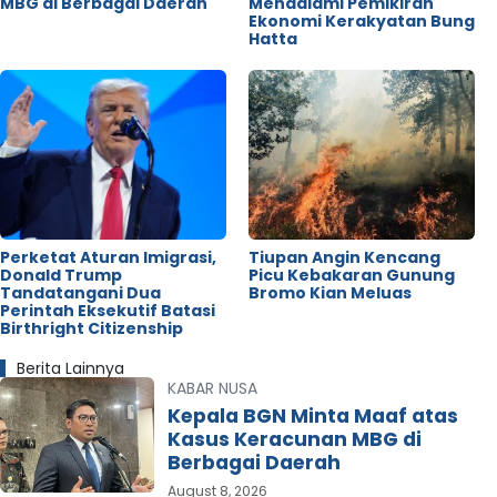
MBG di Berbagai Daerah
Mendalami Pemikiran
Ekonomi Kerakyatan Bung
Hatta
Perketat Aturan Imigrasi,
Tiupan Angin Kencang
Donald Trump
Picu Kebakaran Gunung
Tandatangani Dua
Bromo Kian Meluas
Perintah Eksekutif Batasi
Birthright Citizenship
Berita Lainnya
KABAR NUSA
Kepala BGN Minta Maaf atas
Kasus Keracunan MBG di
Berbagai Daerah
August 8, 2026