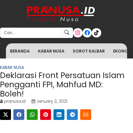
Search for:
BERANDA
KABAR NUSA
SOROT KALBAR
EKONOMI 
KABAR NUSA
Deklarasi Front Persatuan Islam
Pengganti FPI, Mahfud MD:
Boleh!
pranusa.id
January 2, 2021