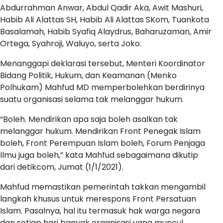
Abdurrahman Anwar, Abdul Qadir Aka, Awit Mashuri,
Habib Ali Alattas SH, Habib Ali Alattas SKom, Tuankota
Basalamah, Habib Syafiq Alaydrus, Baharuzaman, Amir
Ortega, Syahroji, Waluyo, serta Joko.
Menanggapi deklarasi tersebut, Menteri Koordinator
Bidang Politik, Hukum, dan Keamanan (Menko
Polhukam) Mahfud MD memperbolehkan berdirinya
suatu organisasi selama tak melanggar hukum.
“Boleh. Mendirikan apa saja boleh asalkan tak
melanggar hukum. Mendirikan Front Penegak Islam
boleh, Front Perempuan Islam boleh, Forum Penjaga
Ilmu juga boleh,” kata Mahfud sebagaimana dikutip
dari detikcom, Jumat (1/1/2021).
Mahfud memastikan pemerintah takkan mengambil
langkah khusus untuk merespons Front Persatuan
Islam. Pasalnya, hal itu termasuk hak warga negara
dan setiap hari banyak organisasi yang muncul.