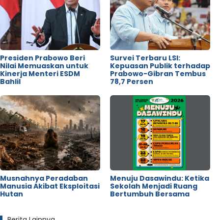
Presiden Prabowo Beri
Survei Terbaru LSI:
Nilai Memuaskan untuk
Kepuasan Publik terhadap
Kinerja Menteri ESDM
Prabowo-Gibran Tembus
Bahlil
78,7 Persen
Musnahnya Peradaban
Menuju Dasawindu: Ketika
Manusia Akibat Eksploitasi
Sekolah Menjadi Ruang
Hutan
Bertumbuh Bersama
Berita Lainnya