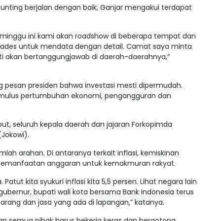
nting berjalan dengan baik, Ganjar mengakui terdapat
ai minggu ini kami akan roadshow di beberapa tempat dan
des untuk mendata dengan detail. Camat saya minta
i akan bertanggungjawab di daerah-daerahnya,”
ng pesan presiden bahwa investasi mesti dipermudah.
imulus pertumbuhan ekonomi, pengangguran dan
ut, seluruh kepala daerah dan jajaran Forkopimda
(Jokowi).
 arahan. Di antaranya terkait inflasi, kemiskinan
n pemanfaatan anggaran untuk kemakmuran rakyat.
atut kita syukuri inflasi kita 5,5 persen. Lihat negara lain
gubernur, bupati wali kota bersama Bank Indonesia terus
rang dan jasa yang ada di lapangan,” katanya.
an semua pihak harus bekerja keras dan bergotong