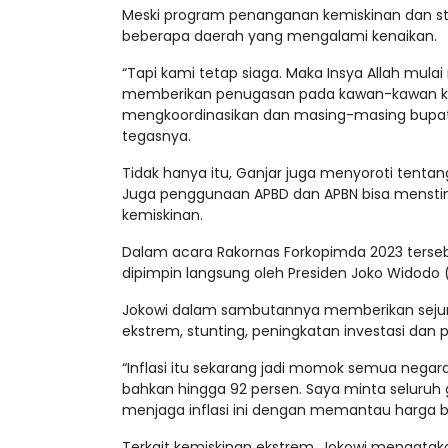
Meski program penanganan kemiskinan dan stu
beberapa daerah yang mengalami kenaikan.
“Tapi kami tetap siaga. Maka Insya Allah mul
memberikan penugasan pada kawan-kawan ka
mengkoordinasikan dan masing-masing bupat
tegasnya.
Tidak hanya itu, Ganjar juga menyoroti tenta
Juga penggunaan APBD dan APBN bisa menst
kemiskinan.
Dalam acara Rakornas Forkopimda 2023 terseb
dipimpin langsung oleh Presiden Joko Widodo 
Jokowi dalam sambutannya memberikan sejumlah
ekstrem, stunting, peningkatan investasi da
“Inflasi itu sekarang jadi momok semua negara. P
bahkan hingga 92 persen. Saya minta seluruh 
menjaga inflasi ini dengan memantau harga ba
Terkait kemiskinan ekstrem, Jokowi mengatak