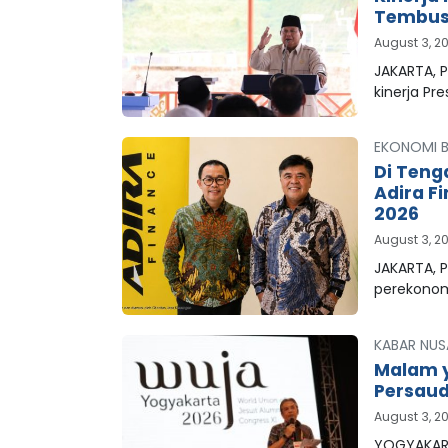
Tembus 
August 3, 2
JAKARTA, 
kinerja Pr
EKONOMI B
Di Teng
Adira F
2026
August 3, 2
JAKARTA, P
perekonom
KABAR NUS
Malam y
Persaud
August 3, 2
YOGYAKART