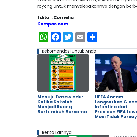
royong untuk menyelesaikannya dengan berbag
Editor: Cornelia
Kompas.com
WhatsApp
Facebook
Twitter
Email
Share
Rekomendasi untuk Anda
Menuju Dasawindu:
UEFA Ancam
Ketika Sekolah
Lengserkan Giann
Menjadi Ruang
Infantino dari
Bertumbuh Bersama
Presiden FIFA Lew
Mosi Tidak Perca
Berita Lainnya