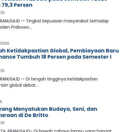
79,3 Persen
026
PRANUSA.ID — Tingkat kepuasan masyarakat terhadap
esiden Prabowo…
ISNIS
ah Ketidakpastian Global, Pembiayaan Baru
inance Tumbuh 18 Persen pada Semester I
026
RANUSA.ID — Di tengah tingginya ketidakpastian
ian global akibat…
A
ang Menyatukan Budaya, Seni, dan
araan di De Britto
026
A, PRANUSA.ID– Di bawah cahaya lampu yang hangat