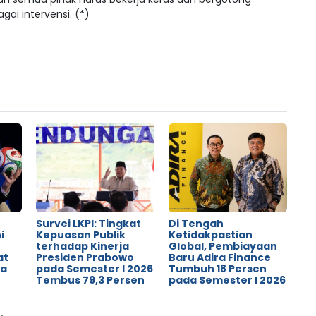
ai intervensi. (*)
Survei LKPI: Tingkat
Di Tengah
i
Kepuasan Publik
Ketidakpastian
terhadap Kinerja
Global, Pembiayaan
at
Presiden Prabowo
Baru Adira Finance
ya
pada Semester I 2026
Tumbuh 18 Persen
Tembus 79,3 Persen
pada Semester I 2026