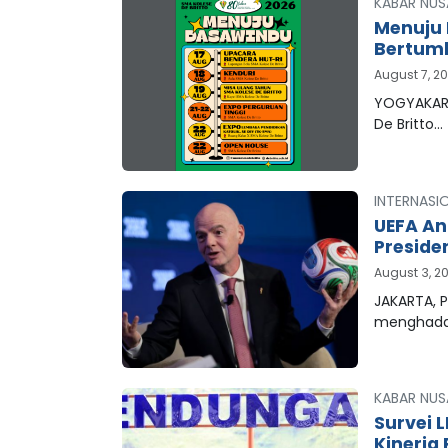
KABAR NUS
Menuju 
Bertum
August 7, 2
YOGYAKART
De Britto…
INTERNASI
UEFA An
Preside
August 3, 2
JAKARTA, P
menghada
KABAR NUS
Survei 
Kinerja