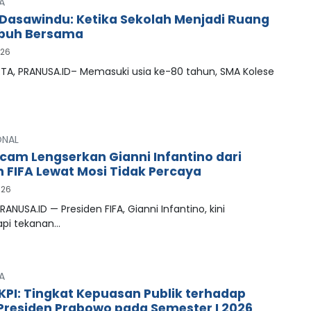
A
Dasawindu: Ketika Sekolah Menjadi Ruang
buh Bersama
026
A, PRANUSA.ID– Memasuki usia ke-80 tahun, SMA Kolese
ONAL
cam Lengserkan Gianni Infantino dari
n FIFA Lewat Mosi Tidak Percaya
026
RANUSA.ID — Presiden FIFA, Gianni Infantino, kini
pi tekanan…
A
LKPI: Tingkat Kepuasan Publik terhadap
 Presiden Prabowo pada Semester I 2026