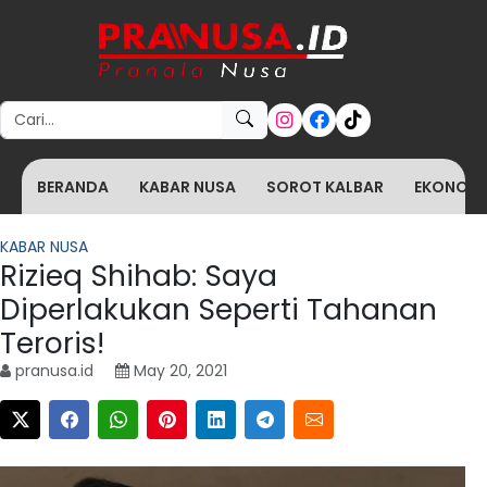
Search for:
BERANDA
KABAR NUSA
SOROT KALBAR
EKONOMI 
KABAR NUSA
Rizieq Shihab: Saya
Diperlakukan Seperti Tahanan
Teroris!
pranusa.id
May 20, 2021