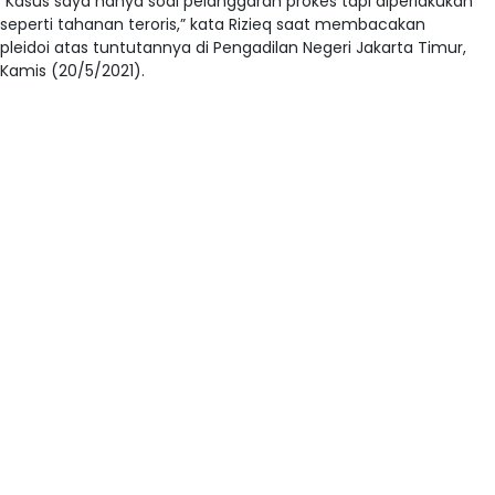
“Kasus saya hanya soal pelanggaran prokes tapi diperlakukan
seperti tahanan teroris,” kata Rizieq saat membacakan
pleidoi atas tuntutannya di Pengadilan Negeri Jakarta Timur,
Kamis (20/5/2021).