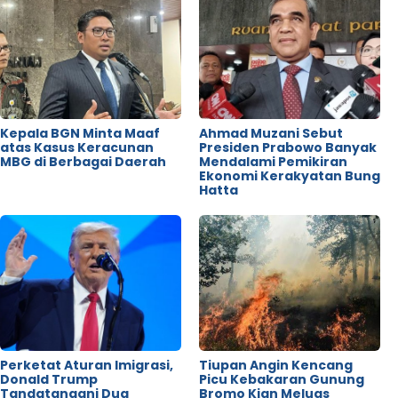
Kepala BGN Minta Maaf
Ahmad Muzani Sebut
atas Kasus Keracunan
Presiden Prabowo Banyak
MBG di Berbagai Daerah
Mendalami Pemikiran
Ekonomi Kerakyatan Bung
Hatta
Perketat Aturan Imigrasi,
Tiupan Angin Kencang
Donald Trump
Picu Kebakaran Gunung
Tandatangani Dua
Bromo Kian Meluas