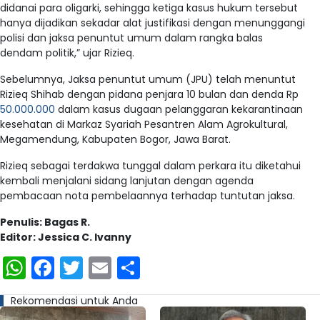
didanai para oligarki, sehingga ketiga kasus hukum tersebut
hanya dijadikan sekadar alat justifikasi dengan menunggangi
polisi dan jaksa penuntut umum dalam rangka balas
dendam politik,” ujar Rizieq.
Sebelumnya, Jaksa penuntut umum (JPU) telah menuntut
Rizieq Shihab dengan pidana penjara 10 bulan dan denda Rp
50.000.000
dalam kasus dugaan pelanggaran kekarantinaan
kesehatan di Markaz Syariah Pesantren Alam Agrokultural,
Megamendung, Kabupaten Bogor, Jawa Barat.
Rizieq sebagai terdakwa tunggal dalam perkara itu diketahui
kembali menjalani sidang lanjutan dengan agenda
pembacaan nota pembelaannya terhadap tuntutan jaksa.
Penulis: Bagas R.
Editor: Jessica C. Ivanny
WhatsApp
Facebook
Twitter
Email
Share
Rekomendasi untuk Anda