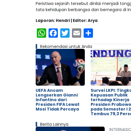
Peristiwa sejarah tersebut dinilai menjadi to
tata kehidupan berbangsa dan bernegara di In
Laporan: Hendri | Editor: Arya
WhatsApp
Facebook
Twitter
Email
Share
Rekomendasi untuk Anda
UEFA Ancam
Survei LKPI: Tingk
Lengserkan Gianni
Kepuasan Publik
Infantino dari
terhadap Kinerja
Presiden FIFA Lewat
Presiden Prabow
Mosi Tidak Percaya
pada Semester I 
Tembus 79,3 Pers
Berita Lainnya
INTERNASI