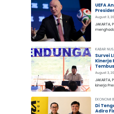
UEFA An
Preside
August 3, 2
JAKARTA, P
menghada
KABAR NUS
Survei 
Kinerja
Tembus 
August 3, 2
JAKARTA, 
kinerja Pr
EKONOMI B
Di Teng
Adira F