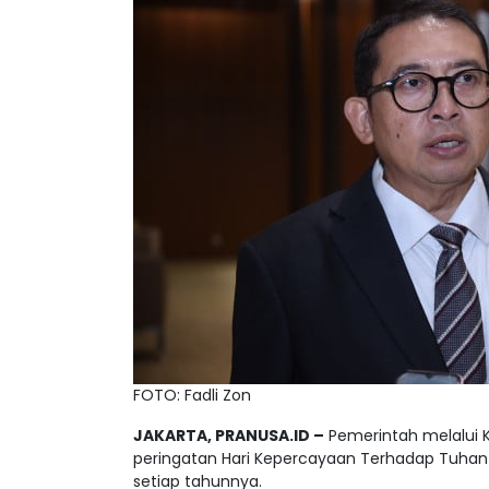
FOTO: Fadli Zon
JAKARTA, PRANUSA.ID –
Pemerintah melalui
peringatan Hari Kepercayaan Terhadap Tuhan 
setiap tahunnya.