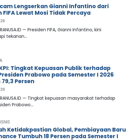
cam Lengserkan Gianni Infantino dari
n FIFA Lewat Mosi Tidak Percaya
026
RANUSA.ID — Presiden FIFA, Gianni Infantino, kini
pi tekanan…
A
LKPI: Tingkat Kepuasan Publik terhadap
 Presiden Prabowo pada Semester I 2026
79,3 Persen
026
PRANUSA.ID — Tingkat kepuasan masyarakat terhadap
esiden Prabowo…
ISNIS
ah Ketidakpastian Global, Pembiayaan Baru
inance Tumbuh 18 Persen pada Semester I