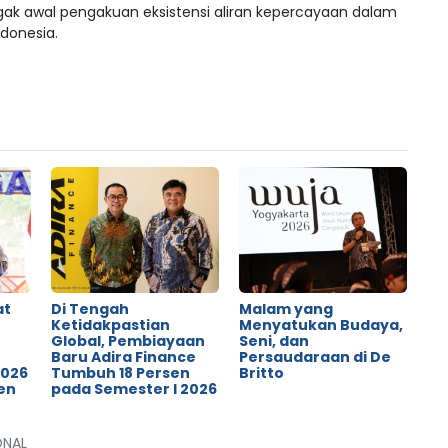
nggak awal pengakuan eksistensi aliran kepercayaan dalam
donesia.
at
Di Tengah
Malam yang
Ketidakpastian
Menyatukan Budaya,
Global, Pembiayaan
Seni, dan
o
Baru Adira Finance
Persaudaraan di De
2026
Tumbuh 18 Persen
Britto
en
pada Semester I 2026
ONAL