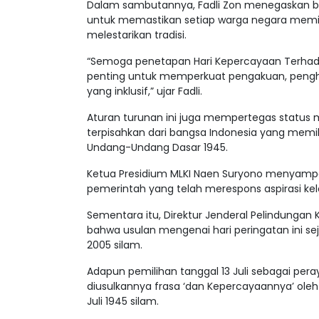
Dalam sambutannya, Fadli Zon menegaskan b
untuk memastikan setiap warga negara memil
melestarikan tradisi.
“Semoga penetapan Hari Kepercayaan Terhada
penting untuk memperkuat pengakuan, pengh
yang inklusif,” ujar Fadli.
Aturan turunan ini juga mempertegas status
terpisahkan dari bangsa Indonesia yang memil
Undang-Undang Dasar 1945.
Ketua Presidium MLKI Naen Suryono menyampaik
pemerintah yang telah merespons aspirasi k
Sementara itu, Direktur Jenderal Pelindung
bahwa usulan mengenai hari peringatan ini sej
2005 silam.
Adapun pemilihan tanggal 13 Juli sebagai pe
diusulkannya frasa ‘dan Kepercayaannya’ oleh
Juli 1945 silam.