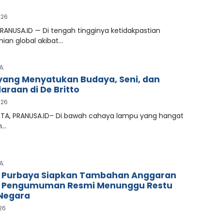
026
RANUSA.ID — Di tengah tingginya ketidakpastian
ian global akibat…
A
ang Menyatukan Budaya, Seni, dan
araan di De Britto
026
A, PRANUSA.ID– Di bawah cahaya lampu yang hangat
n…
A
 Purbaya Siapkan Tambahan Anggaran
, Pengumuman Resmi Menunggu Restu
Negara
026