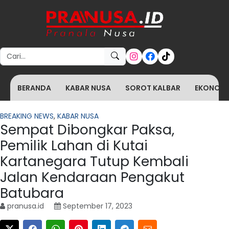
Search for:
BERANDA
KABAR NUSA
SOROT KALBAR
EKONOMI 
BREAKING NEWS
,
KABAR NUSA
Sempat Dibongkar Paksa,
Pemilik Lahan di Kutai
Kartanegara Tutup Kembali
Jalan Kendaraan Pengakut
Batubara
pranusa.id
September 17, 2023