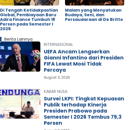
Di Tengah Ketidakpastian
Malam yang Menyatukan
Global, Pembiayaan Baru
Budaya, Seni, dan
Adira Finance Tumbuh 18
Persaudaraan di De Britto
Persen pada Semester I
2026
Berita Lainnya
INTERNASIONAL
UEFA Ancam Lengserkan
Gianni Infantino dari Presiden
FIFA Lewat Mosi Tidak
Percaya
August 3, 2026
KABAR NUSA
Survei LKPI: Tingkat Kepuasan
Publik terhadap Kinerja
Presiden Prabowo pada
Semester I 2026 Tembus 79,3
Persen