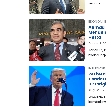
secara…
EKONOMI B
Ahmad M
Mendala
Hatta
August 8, 2
JAKARTA, 
mengungk
INTERNASI
Perketa
Tandata
Birthrig
August 8, 2
WASHINGTO
kembali 