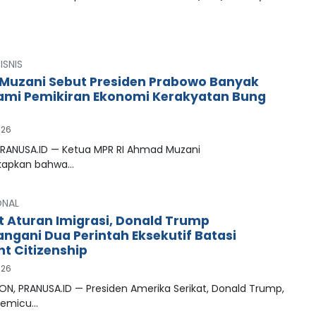
ISNIS
uzani Sebut Presiden Prabowo Banyak
mi Pemikiran Ekonomi Kerakyatan Bung
026
PRANUSA.ID — Ketua MPR RI Ahmad Muzani
apkan bahwa…
ONAL
t Aturan Imigrasi, Donald Trump
ngani Dua Perintah Eksekutif Batasi
ht Citizenship
026
N, PRANUSA.ID — Presiden Amerika Serikat, Donald Trump,
memicu…