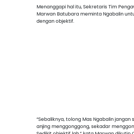
Menanggapi hal itu, Sekretaris Tim Peng
Marwan Batubara meminta Ngabalin untuk
dengan objektif.
“Sebaliknya, tolong Mas Ngabalin jangan 
anjing menggonggong, sekadar menggon
Sedikit objektif lah,” kata Marwan dikutip