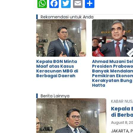
WhatsApp
Facebook
Twitter
Email
Share
Rekomendasi untuk Anda
Kepala BGN Minta
Ahmad Muzani Se
Maaf atas Kasus
Presiden Prabow
Keracunan MBG di
Banyak Mendala
Berbagai Daerah
Pemikiran Ekono
Kerakyatan Bung
Hatta
Berita Lainnya
KABAR NUS
Kepala 
di Berb
August 8, 2
JAKARTA, P