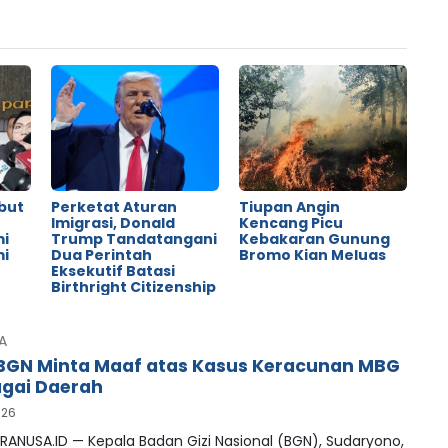
but
Perketat Aturan
Tiupan Angin
o
Imigrasi, Donald
Kencang Picu
mi
Trump Tandatangani
Kebakaran Gunung
mi
Dua Perintah
Bromo Kian Meluas
Eksekutif Batasi
Birthright Citizenship
A
BGN Minta Maaf atas Kasus Keracunan MBG
agai Daerah
026
RANUSA.ID — Kepala Badan Gizi Nasional (BGN), Sudaryono,