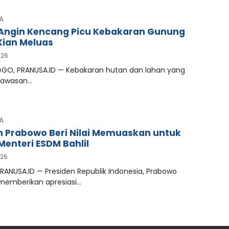
A
Angin Kencang Picu Kebakaran Gunung
ian Meluas
026
GO, PRANUSA.ID — Kebakaran hutan dan lahan yang
kawasan…
A
n Prabowo Beri Nilai Memuaskan untuk
Menteri ESDM Bahlil
026
RANUSA.ID — Presiden Republik Indonesia, Prabowo
 memberikan apresiasi…