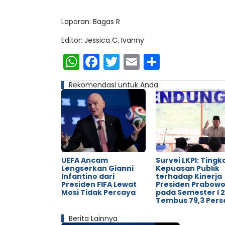
Laporan: Bagas R
Editor: Jessica C. Ivanny
WhatsApp
Facebook
Twitter
Email
Share
Rekomendasi untuk Anda
UEFA Ancam
Survei LKPI: Tingk
Lengserkan Gianni
Kepuasan Publik
Infantino dari
terhadap Kinerja
Presiden FIFA Lewat
Presiden Prabow
Mosi Tidak Percaya
pada Semester I 
Tembus 79,3 Pers
Berita Lainnya