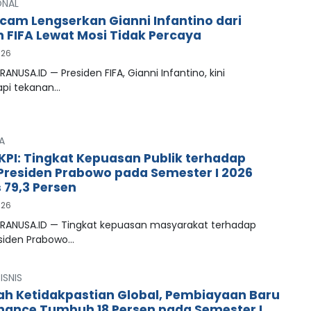
ONAL
cam Lengserkan Gianni Infantino dari
n FIFA Lewat Mosi Tidak Percaya
026
RANUSA.ID — Presiden FIFA, Gianni Infantino, kini
pi tekanan…
A
LKPI: Tingkat Kepuasan Publik terhadap
 Presiden Prabowo pada Semester I 2026
79,3 Persen
026
PRANUSA.ID — Tingkat kepuasan masyarakat terhadap
esiden Prabowo…
ISNIS
ah Ketidakpastian Global, Pembiayaan Baru
inance Tumbuh 18 Persen pada Semester I