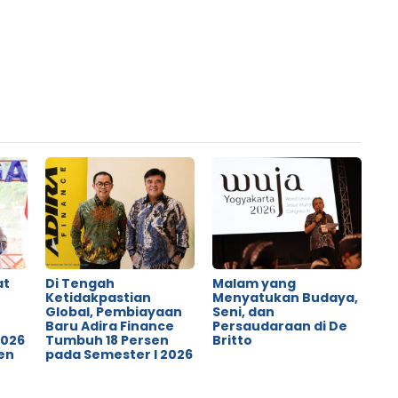
at
Di Tengah
Malam yang
Ketidakpastian
Menyatukan Budaya,
Global, Pembiayaan
Seni, dan
o
Baru Adira Finance
Persaudaraan di De
2026
Tumbuh 18 Persen
Britto
en
pada Semester I 2026