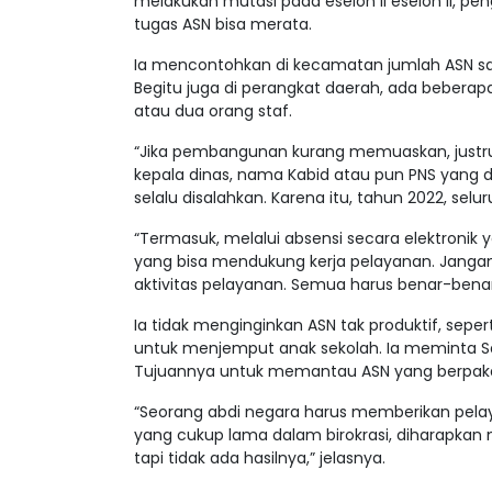
melakukan mutasi pada eselon II eselon II, 
tugas ASN bisa merata.
Ia mencontohkan di kecamatan jumlah ASN sa
Begitu juga di perangkat daerah, ada beberap
atau dua orang staf.
“Jika pembangunan kurang memuaskan, justru
kepala dinas, nama Kabid atau pun PNS yang d
selalu disalahkan. Karena itu, tahun 2022, selu
“Termasuk, melalui absensi secara elektronik 
yang bisa mendukung kerja pelayanan. Jangan
aktivitas pelayanan. Semua harus benar-benar 
Ia tidak menginginkan ASN tak produktif, seper
untuk menjemput anak sekolah. Ia meminta S
Tujuannya untuk memantau ASN yang berpakaian
“Seorang abdi negara harus memberikan pela
yang cukup lama dalam birokrasi, diharapkan
tapi tidak ada hasilnya,” jelasnya.