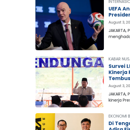
INTERNASI
UEFA An
Preside
August 3, 2
JAKARTA, P
menghada
KABAR NUS
Survei 
Kinerja
Tembus 
August 3, 2
JAKARTA, 
kinerja Pr
EKONOMI B
Di Teng
Adira F