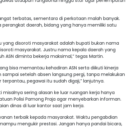
pengawas ataupun fungsional hingga staf agar penempatan
ngat terbatas, sementara di perkotaan malah banyak.
a perangkat daerah, bidang yang hanya memiliki satu
 yang disoroti masyarakat adalah bupati bukan nama
isoroti masyarakat. Justru nama kepala daerah yang
ruh ASN diminta bekerja maksimal,” tegas Martin.
yang bisa memantau kehadiran ASN serta diikuti kinerja
 sampai setelah absen langsung pergi, tanpa melakukan
terpantau, pegawai itu sudah digaji,” lanjutnya.
ti misalnya sering alasan ke luar ruangan kerja hanya
atuan Polisi Pamong Praja agar menyebarkan informan.
 dinas di luar kantor saat jam kerja.
yanan terbaik kepada masyarakat. Waktu pengabdian
 mampu mengukir prestasi. Jangan hanya pandai bicara,