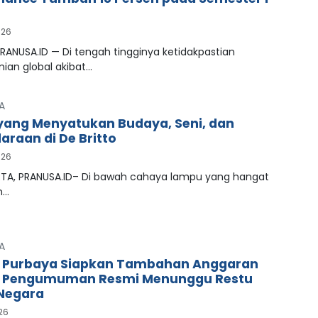
026
RANUSA.ID — Di tengah tingginya ketidakpastian
ian global akibat…
A
ang Menyatukan Budaya, Seni, dan
araan di De Britto
026
A, PRANUSA.ID– Di bawah cahaya lampu yang hangat
n…
A
 Purbaya Siapkan Tambahan Anggaran
, Pengumuman Resmi Menunggu Restu
Negara
026