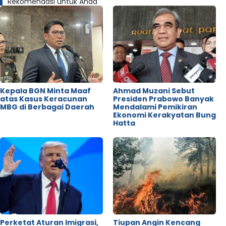
Rekomendasi untuk Anda
Kepala BGN Minta Maaf
Ahmad Muzani Sebut
atas Kasus Keracunan
Presiden Prabowo Banyak
MBG di Berbagai Daerah
Mendalami Pemikiran
Ekonomi Kerakyatan Bung
Hatta
Perketat Aturan Imigrasi,
Tiupan Angin Kencang