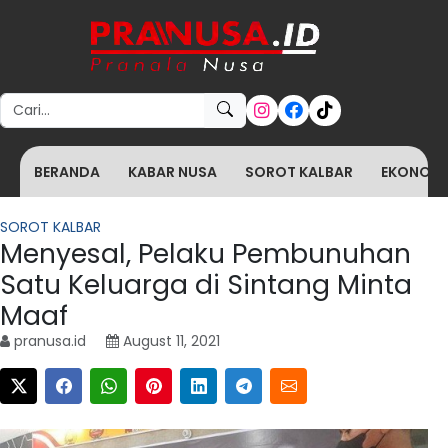
Search for:
BERANDA
KABAR NUSA
SOROT KALBAR
EKONOMI 
SOROT KALBAR
Menyesal, Pelaku Pembunuhan
Satu Keluarga di Sintang Minta
Maaf
pranusa.id
August 11, 2021