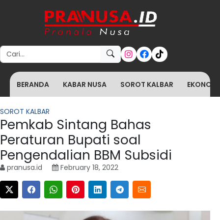
Search for:
BERANDA
KABAR NUSA
SOROT KALBAR
EKONOMI 
SOROT KALBAR
Pemkab Sintang Bahas
Peraturan Bupati soal
Pengendalian BBM Subsidi
pranusa.id
February 18, 2022