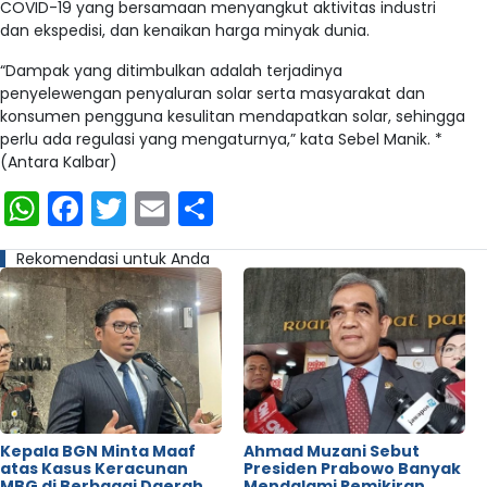
COVID-19 yang bersamaan menyangkut aktivitas industri
dan ekspedisi, dan kenaikan harga minyak dunia.
“Dampak yang ditimbulkan adalah terjadinya
penyelewengan penyaluran solar serta masyarakat dan
konsumen pengguna kesulitan mendapatkan solar, sehingga
perlu ada regulasi yang mengaturnya,” kata Sebel Manik. *
(Antara Kalbar)
WhatsApp
Facebook
Twitter
Email
Share
Rekomendasi untuk Anda
Kepala BGN Minta Maaf
Ahmad Muzani Sebut
atas Kasus Keracunan
Presiden Prabowo Banyak
MBG di Berbagai Daerah
Mendalami Pemikiran