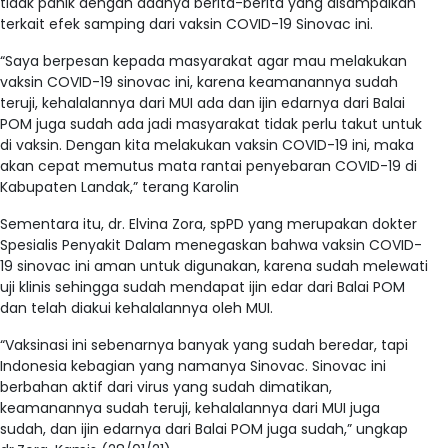
tidak panik dengan adanya berita-berita yang disampaikan
terkait efek samping dari vaksin COVID-19 Sinovac ini.
“Saya berpesan kepada masyarakat agar mau melakukan
vaksin COVID-19 sinovac ini, karena keamanannya sudah
teruji, kehalalannya dari MUI ada dan ijin edarnya dari Balai
POM juga sudah ada jadi masyarakat tidak perlu takut untuk
di vaksin. Dengan kita melakukan vaksin COVID-19 ini, maka
akan cepat memutus mata rantai penyebaran COVID-19 di
Kabupaten Landak,” terang Karolin
Sementara itu, dr. Elvina Zora, spPD yang merupakan dokter
Spesialis Penyakit Dalam menegaskan bahwa vaksin COVID-
19 sinovac ini aman untuk digunakan, karena sudah melewati
uji klinis sehingga sudah mendapat ijin edar dari Balai POM
dan telah diakui kehalalannya oleh MUI.
“Vaksinasi ini sebenarnya banyak yang sudah beredar, tapi
Indonesia kebagian yang namanya Sinovac. Sinovac ini
berbahan aktif dari virus yang sudah dimatikan,
keamanannya sudah teruji, kehalalannya dari MUI juga
sudah, dan ijin edarnya dari Balai POM juga sudah,” ungkap