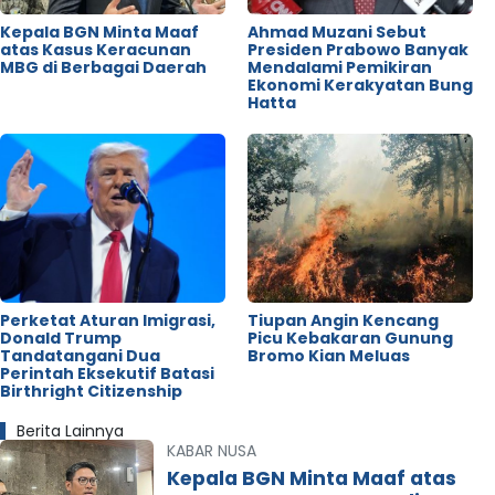
Kepala BGN Minta Maaf
Ahmad Muzani Sebut
atas Kasus Keracunan
Presiden Prabowo Banyak
MBG di Berbagai Daerah
Mendalami Pemikiran
Ekonomi Kerakyatan Bung
Hatta
Perketat Aturan Imigrasi,
Tiupan Angin Kencang
Donald Trump
Picu Kebakaran Gunung
Tandatangani Dua
Bromo Kian Meluas
Perintah Eksekutif Batasi
Birthright Citizenship
Berita Lainnya
KABAR NUSA
Kepala BGN Minta Maaf atas