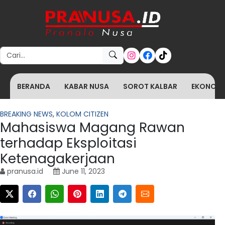
Search for:
BERANDA
KABAR NUSA
SOROT KALBAR
EKONOMI 
BREAKING NEWS
,
KOLOM CITIZEN
Mahasiswa Magang Rawan
terhadap Eksploitasi
Ketenagakerjaan
pranusa.id
June 11, 2023