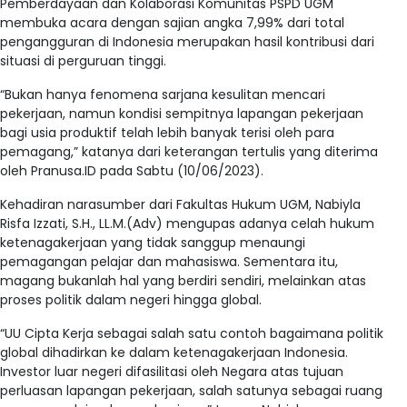
Pemberdayaan dan Kolaborasi Komunitas PSPD UGM
membuka acara dengan sajian angka 7,99% dari total
pengangguran di Indonesia merupakan hasil kontribusi dari
situasi di perguruan tinggi.
“Bukan hanya fenomena sarjana kesulitan mencari
pekerjaan, namun kondisi sempitnya lapangan pekerjaan
bagi usia produktif telah lebih banyak terisi oleh para
pemagang,” katanya dari keterangan tertulis yang diterima
oleh Pranusa.ID pada Sabtu (10/06/2023).
Kehadiran narasumber dari Fakultas Hukum UGM, Nabiyla
Risfa Izzati, S.H., LL.M.(Adv) mengupas adanya celah hukum
ketenagakerjaan yang tidak sanggup menaungi
pemagangan pelajar dan mahasiswa. Sementara itu,
magang bukanlah hal yang berdiri sendiri, melainkan atas
proses politik dalam negeri hingga global.
“UU Cipta Kerja sebagai salah satu contoh bagaimana politik
global dihadirkan ke dalam ketenagakerjaan Indonesia.
Investor luar negeri difasilitasi oleh Negara atas tujuan
perluasan lapangan pekerjaan, salah satunya sebagai ruang