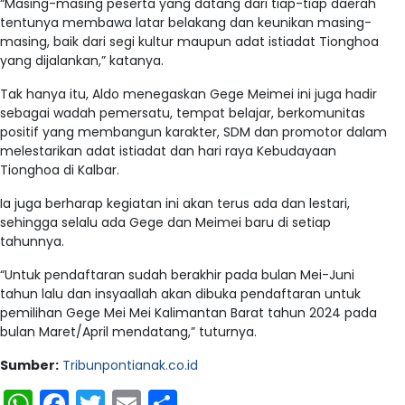
“Masing-masing peserta yang datang dari tiap-tiap daerah
tentunya membawa latar belakang dan keunikan masing-
masing, baik dari segi kultur maupun adat istiadat Tionghoa
yang dijalankan,” katanya.
Tak hanya itu, Aldo menegaskan Gege Meimei ini juga hadir
sebagai wadah pemersatu, tempat belajar, berkomunitas
positif yang membangun karakter, SDM dan promotor dalam
melestarikan adat istiadat dan hari raya Kebudayaan
Tionghoa di Kalbar.
Ia juga berharap kegiatan ini akan terus ada dan lestari,
sehingga selalu ada Gege dan Meimei baru di setiap
tahunnya.
“Untuk pendaftaran sudah berakhir pada bulan Mei-Juni
tahun lalu dan insyaallah akan dibuka pendaftaran untuk
pemilihan Gege Mei Mei Kalimantan Barat tahun 2024 pada
bulan Maret/April mendatang,” tuturnya.
Sumber:
Tribunpontianak.co.id
WhatsApp
Facebook
Twitter
Email
Share