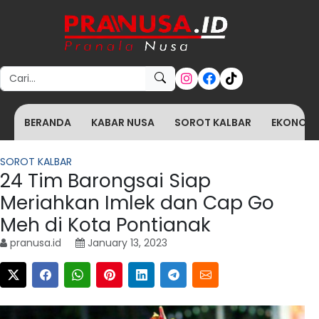
Search for:
BERANDA
KABAR NUSA
SOROT KALBAR
EKONOMI 
SOROT KALBAR
24 Tim Barongsai Siap
Meriahkan Imlek dan Cap Go
Meh di Kota Pontianak
pranusa.id
January 13, 2023